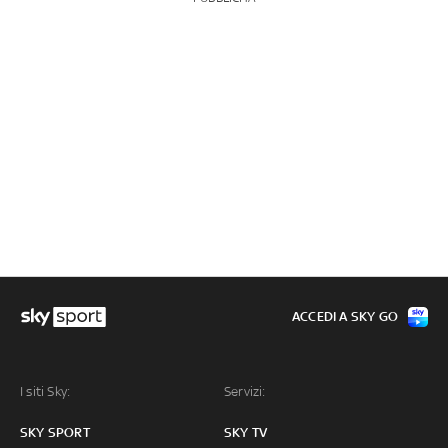
ACCEDI A SKY GO
I siti Sky:
Servizi:
SKY SPORT
SKY TV