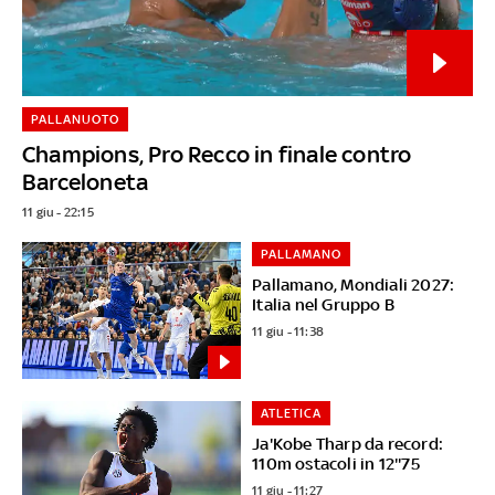
PALLANUOTO
Champions, Pro Recco in finale contro
Barceloneta
11 giu - 22:15
PALLAMANO
Pallamano, Mondiali 2027:
Italia nel Gruppo B
11 giu - 11:38
ATLETICA
Ja'Kobe Tharp da record:
110m ostacoli in 12''75
11 giu - 11:27