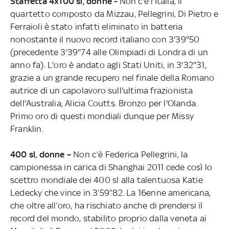
Staffetta 4x100 sl, donne -
Non c'è l'Italia,
il
quartetto composto da Mizzau, Pellegrini, Di Pietro e
Ferraioli è stato infatti eliminato in batteria
nonostante il nuovo record italiano con 3'39"50
(precedente 3'39"74 alle Olimpiadi di Londra di un
anno fa). L'oro è andato agli Stati Uniti, in 3'32"31,
grazie a un grande recupero nel finale della Romano
autrice di un capolavoro sull'ultima frazionista
dell'Australia, Alicia Coutts. Bronzo per l'Olanda.
Primo oro di questi mondiali dunque per Missy
Franklin.
400 sl, donne –
Non c’è Federica Pellegrini, la
campionessa in carica di Shanghai 2011 cede così lo
scettro mondiale dei 400 sl alla talentuosa Katie
Ledecky che vince in 3’59’’82. La 16enne americana,
che oltre all’oro, ha rischiato anche di prendersi il
record del mondo, stabilito proprio dalla veneta ai