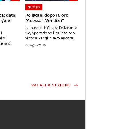
NUOTO
ca: date,
Pellacani dopo i 5 ori:
n gara
"Adesso i Mondiali"
Le parole di Chiara Pellacani a
 i
Sky Sport dopo il quinto oro
i di
vinto a Parigi: "Devo ancora...
mana di
06 ago - 21:15
VAI ALLA SEZIONE