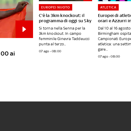
EUROPEI NUOTO
ATLETICA
C'è la 3km knockout: il
Europei di atleti
programma di oggi su Sky
orari e Azzurri i
Si torna nella Senna per la
Dal 10 al 16 agosto
3km knockout. In campo
Birmingham ospita
femminile Ginevra Taddeucci
Campionati Europe
punta al terzo...
atletica: una setti
gare...
07 ago - 08:00
100 ai
07 ago - 08:00