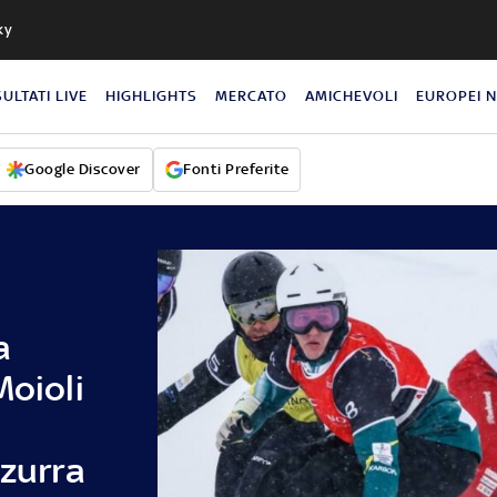
ky
SULTATI LIVE
HIGHLIGHTS
MERCATO
AMICHEVOLI
EUROPEI 
Google Discover
Fonti Preferite
a
Moioli
o
zzurra