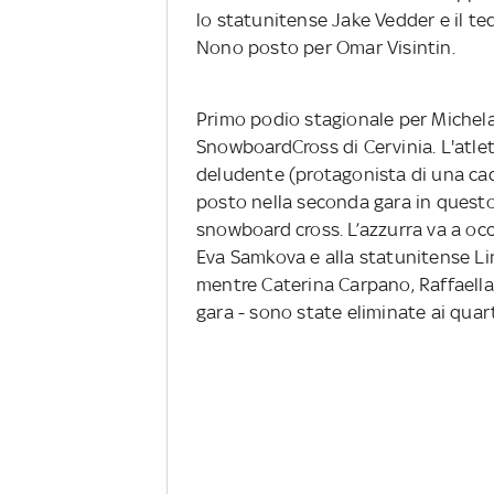
lo statunitense Jake Vedder e il t
Nono posto per Omar Visintin.
Primo podio stagionale per Michela
SnowboardCross di Cervinia. L'atle
deludente (protagonista di una cadut
posto nella seconda gara in quest
snowboard cross. L’azzurra va a occu
Eva Samkova e alla statunitense Lin
mentre Caterina Carpano, Raffaella 
gara - sono state eliminate ai quarti