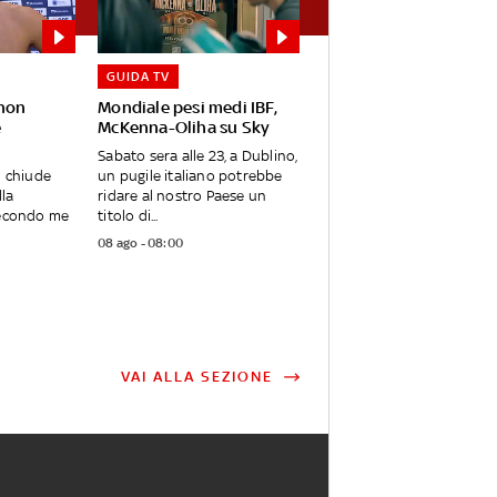
GUIDA TV
 non
Mondiale pesi medi IBF,
e
McKenna-Oliha su Sky
Sabato sera alle 23, a Dublino,
i chiude
un pugile italiano potrebbe
lla
ridare al nostro Paese un
Secondo me
titolo di...
08 ago - 08:00
VAI ALLA SEZIONE