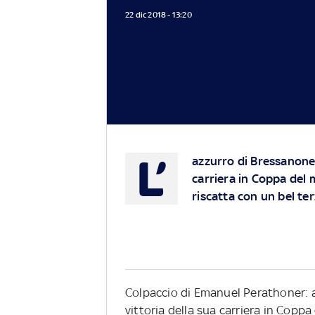
22 dic 2018 - 13:20
L’
azzurro di Bressanone 
carriera in Coppa del
riscatta con un bel te
Colpaccio di Emanuel Perathoner: a 
vittoria della sua carriera in Copp