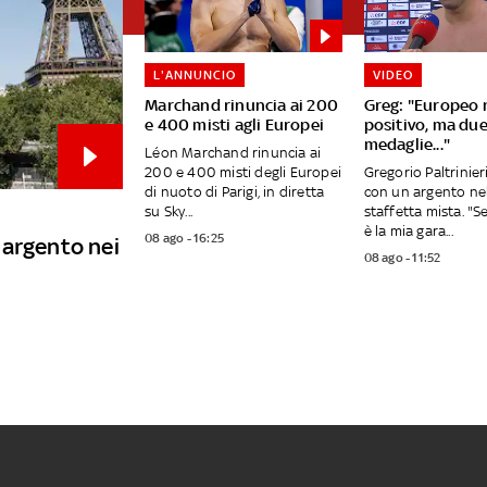
L'ANNUNCIO
VIDEO
Marchand rinuncia ai 200
Greg: "Europeo
e 400 misti agli Europei
positivo, ma du
medaglie..."
Léon Marchand rinuncia ai
200 e 400 misti degli Europei
Gregorio Paltrinier
di nuoto di Parigi, in diretta
con un argento ne
su Sky...
staffetta mista. "
è la mia gara...
08 ago - 16:25
 argento nei
08 ago - 11:52