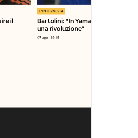
L'INTERVISTA
ire il
Bartolini: "In Yamaha è in corso
una rivoluzione"
07 ago - 19:15