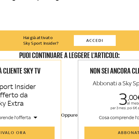
Hai già attivato
ACCEDI
Sky Sport Insider?
PUOI CONTINUARE A LEGGERE L'ARTICOLO:
IÀ CLIENTE SKY TV
NON SEI ANCORA CL
Abbonati a Sky Sp
port Insider
3
offerto da
00
ky Extra
al mes
per 3 mesi, poi 6€ 
Oppure
rende l'offerta
Cosa comprende l'o
icoli di Sky Sport Insider e
Tutti gli articoli di Sk
TIVALO ORA
ABBONAT
sider