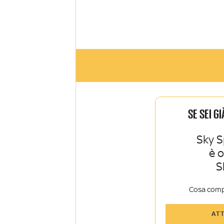
SE SEI G
Sky S
è 
S
Cosa comp
Tutti gli art
AT
Sky TG24 In