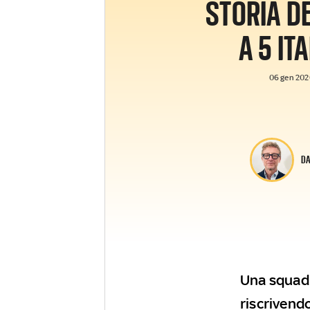
STORIA DE
A 5 IT
06 gen 2026
DA
Una squadr
riscrivendo