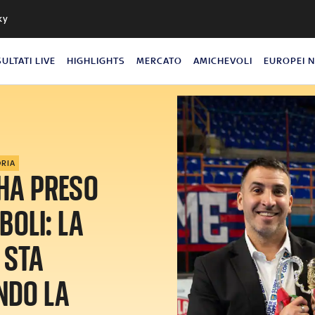
ky
SULTATI LIVE
HIGHLIGHTS
MERCATO
AMICHEVOLI
EUROPEI 
ORIA
 HA PRESO
BOLI: LA
 STA
NDO LA