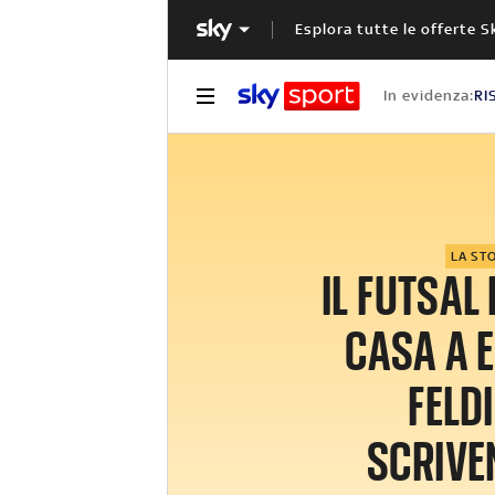
Esplora tutte le offerte S
In evidenza:
RI
LA ST
IL FUTSAL
CASA A E
FELDI
SCRIVE