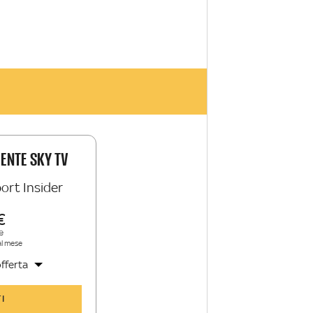
IENTE SKY TV
ort Insider
e
al mese
fferta
y Sport Insider
I