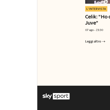
L'INTERVISTA
Celik: "Ho 
Juve"
07 ago - 23:30
Leggi altro