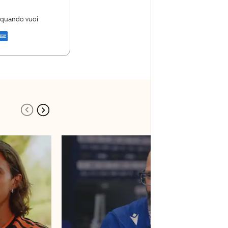
 storie
i firme di Sky
i quando vuoi
a di Sky Sport