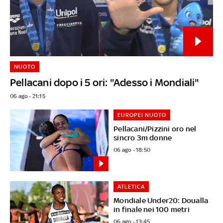
NUOTO
Pellacani dopo i 5 ori: "Adesso i Mondiali"
06 ago - 21:15
EUROPEI NUOTO
Pellacani/Pizzini oro nel
sincro 3m donne
06 ago - 18:50
ATLETICA
Mondiale Under20: Doualla
in finale nei 100 metri
06 ago - 13:45