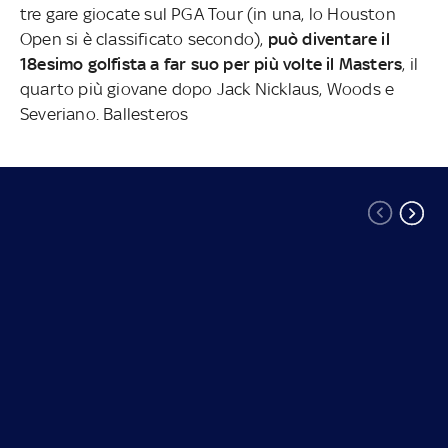
tre gare giocate sul PGA Tour (in una, lo Houston
Open si è classificato secondo),
può diventare il
18esimo golfista a far suo per più volte il Masters
, il
quarto più giovane dopo Jack Nicklaus, Woods e
Severiano. Ballesteros