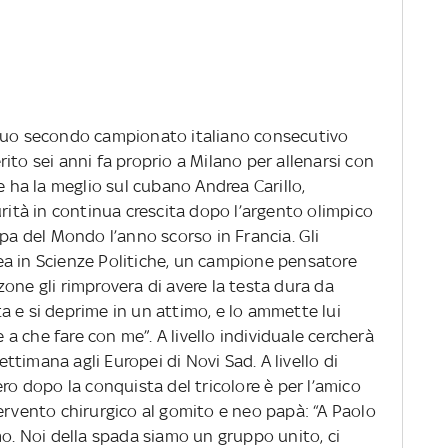
 suo secondo campionato italiano consecutivo
ferito sei anni fa proprio a Milano per allenarsi con
e ha la meglio sul cubano Andrea Carillo,
urità in continua crescita dopo l’argento olimpico
ppa del Mondo l’anno scorso in Francia. Gli
a in Scienze Politiche, un campione pensatore
one gli rimprovera di avere la testa dura da
lta e si deprime in un attimo, e lo ammette lui
e a che fare con me”. A livello individuale cercherà
settimana agli Europei di Novi Sad. A livello di
ero dopo la conquista del tricolore è per l’amico
ervento chirurgico al gomito e neo papà: “A Paolo
mo. Noi della spada siamo un gruppo unito, ci