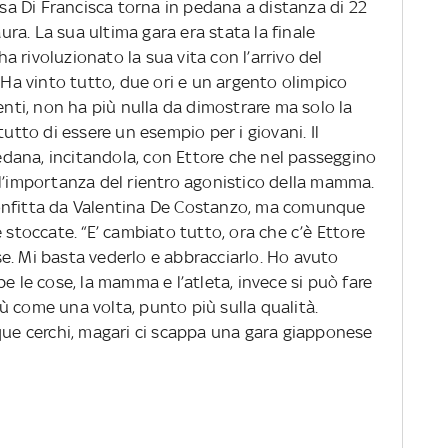
a Di Francisca torna in pedana a distanza di 22
a. La sua ultima gara era stata la finale
 ha rivoluzionato la sua vita con l’arrivo del
. Ha vinto tutto, due ori e un argento olimpico
enti, non ha più nulla da dimostrare ma solo la
tutto di essere un esempio per i giovani. Il
dana, incitandola, con Ettore che nel passeggino
 l’importanza del rientro agonistico della mamma.
 sconfitta da Valentina De Costanzo, ma comunque
 stoccate. “E’ cambiato tutto, ora che c’è Ettore
e. Mi basta vederlo e abbracciarlo. Ho avuto
e le cose, la mamma e l’atleta, invece si può fare
ù come una volta, punto più sulla qualità.
nque cerchi, magari ci scappa una gara giapponese