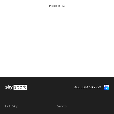
PUBBLICITÀ
ACCEDI A SKY GO
I siti Sky:
Servizi: