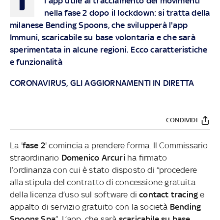
l'app utile al tracciamento dei movimenti
nella fase 2 dopo il lockdown: si tratta della
milanese Bending Spoons, che svilupperà l'app
Immuni, scaricabile su base volontaria e che sarà
sperimentata in alcune regioni. Ecco caratteristiche
e funzionalità
CORONAVIRUS, GLI AGGIORNAMENTI IN DIRETTA
CONDIVIDI
La '
fase 2
' comincia a prendere forma. Il Commissario
straordinario
Domenico Arcuri
ha firmato
l’ordinanza con cui è stato disposto di “procedere
alla stipula del contratto di concessione gratuita
della licenza d’uso sul software di
contact tracing
e
appalto di servizio gratuito con la società
Bending
Spoons Spa
”. L’app, che sarà
scaricabile su base