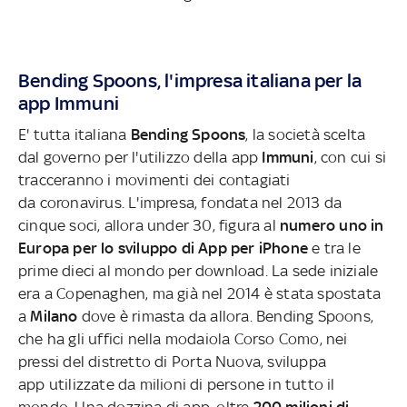
Bending Spoons, l'impresa italiana per la
app Immuni
E' tutta italiana
Bending Spoons
, la società scelta
dal governo per l'utilizzo della app
Immuni
, con cui si
tracceranno i movimenti dei contagiati
da coronavirus. L'impresa, fondata nel 2013 da
cinque soci, allora under 30, figura al
numero uno in
Europa per lo sviluppo di App per iPhone
e tra le
prime dieci al mondo per download. La sede iniziale
era a Copenaghen, ma già nel 2014 è stata spostata
a
Milano
dove è rimasta da allora. Bending Spoons,
che ha gli uffici nella modaiola Corso Como, nei
pressi del distretto di Porta Nuova, sviluppa
app utilizzate da milioni di persone in tutto il
mondo. Una dozzina
di app, oltre
200 milioni di