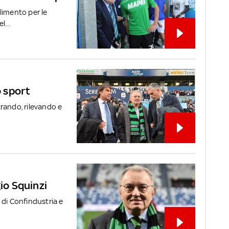
limento per le
l...
o sport
rando, rilevando e
gio Squinzi
 di Confindustria e