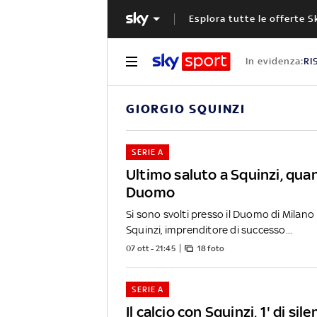
Esplora tutte le offerte S
In evidenza:
RI
GIORGIO SQUINZI
SERIE A
Ultimo saluto a Squinzi, quan
Duomo
Si sono svolti presso il Duomo di Milano i
Squinzi, imprenditore di successo...
07 ott - 21:45
18 foto
SERIE A
Il calcio con Squinzi, 1' di sil