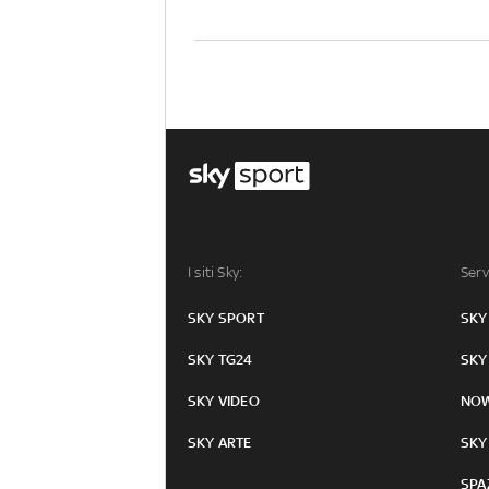
I siti Sky:
Serv
SKY SPORT
SKY
SKY TG24
SKY
SKY VIDEO
NO
SKY ARTE
SKY
SPA