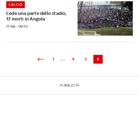
CALCIO
Cede una parte dello stadio,
17 morti in Angola
11 feb - 09:10
1
...
4
5
6
PUBBLICITÀ