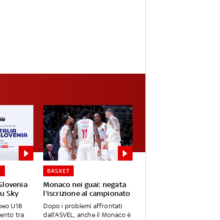
Y
BASKET
-Slovenia
Monaco nei guai: negata
su Sky
l'iscrizione al campionato
opeo U18
Dopo i problemi affrontati
rento tra
dall’ASVEL, anche il Monaco è