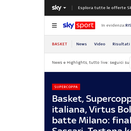
Esplora tutte le offerte S
In evidenza:
RI
BASKET
News
Video
Risultati
News e Highlights, tutto live: seguici su
SUPERCOPPA
Basket, Supercop
italiana, Virtus B
batte Milano: fina
Sassari. Tortona k