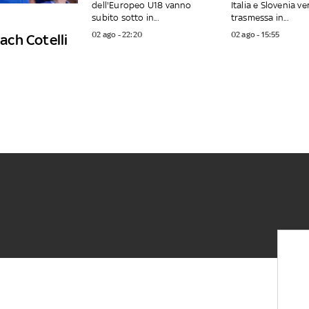
dell'Europeo U18 vanno
Italia e Slovenia ve
subito sotto in...
trasmessa in...
02 ago - 22:20
02 ago - 15:55
ch Cotelli