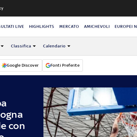
ky
SULTATI LIVE
HIGHLIGHTS
MERCATO
AMICHEVOLI
EUROPEI 
Classifica
Calendario
Google Discover
Fonti Preferite
pa
ologna
le con
o