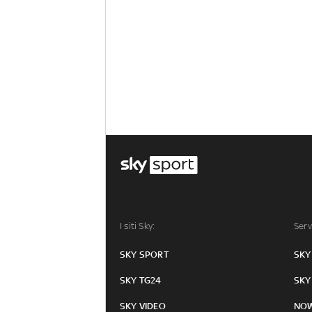
I siti Sky:
Serv
SKY SPORT
SKY
SKY TG24
SKY
SKY VIDEO
NO