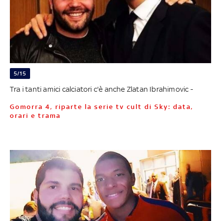
5/15
Tra i tanti amici calciatori c'è anche Zlatan Ibrahimovic -
Gomorra 4, riparte la serie tv cult di Sky: data,
orari e trama