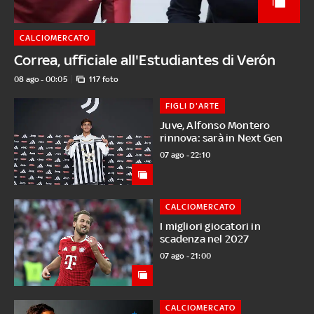
CALCIOMERCATO
Correa, ufficiale all'Estudiantes di Verón
08 ago - 00:05
117 foto
FIGLI D'ARTE
Juve, Alfonso Montero
rinnova: sarà in Next Gen
07 ago - 22:10
CALCIOMERCATO
I migliori giocatori in
scadenza nel 2027
07 ago - 21:00
CALCIOMERCATO