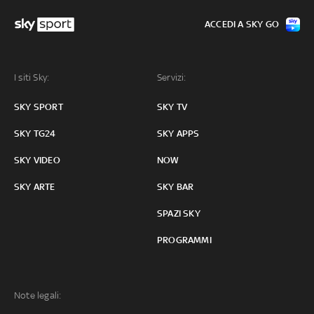
ACCEDI A SKY GO
I siti Sky:
Servizi:
SKY SPORT
SKY TV
SKY TG24
SKY APPS
SKY VIDEO
NOW
SKY ARTE
SKY BAR
SPAZI SKY
PROGRAMMI
Note legali: