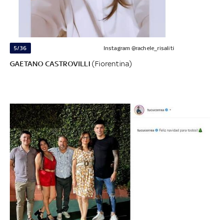
5/36
Instagram @rachele_risaliti
GAETANO CASTROVILLI
(Fiorentina)