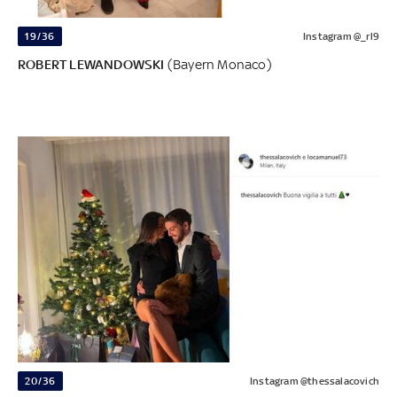
19/36
Instagram @_rl9
ROBERT LEWANDOWSKI
(Bayern Monaco)
20/36
Instagram @thessalacovich