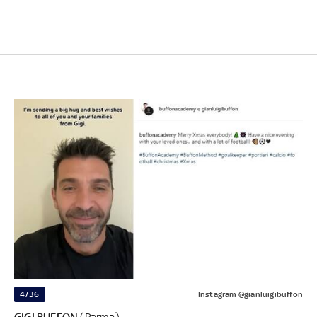
4/36
Instagram @gianluigibuffon
GIGI BUFFON
(Parma)