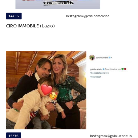
14/36
Instagram @jessicamelena
CIRO IMMOBILE
(Lazio)
15/36
Instagram @gaialucariello