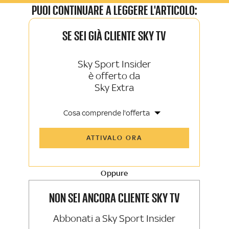
PUOI CONTINUARE A LEGGERE L'ARTICOLO:
SE SEI GIÀ CLIENTE SKY TV
Sky Sport Insider
è offerto da
Sky Extra
Cosa comprende l'offerta
Tutti gli articoli di Sky Sport Insider e
ATTIVALO ORA
Sky TG24 Insider
Opinioni, retroscena e storie
raccontate dalle grandi firme di Sky
Sport e Sky TG24
Oppure
La newsletter esclusiva di Sky Sport
Insider e Sky TG24 Insider
NON SEI ANCORA CLIENTE SKY TV
Abbonati a Sky Sport Insider