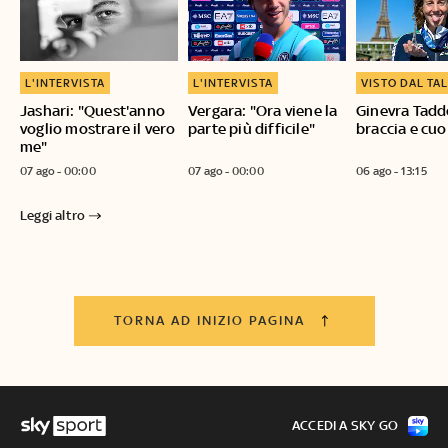
L'INTERVISTA
L'INTERVISTA
VISTO DAL TA
Jashari: "Quest'anno
Vergara: "Ora viene la
Ginevra Tadd
voglio mostrare il vero
parte più difficile"
braccia e cuo
me"
07 ago - 00:00
07 ago - 00:00
06 ago - 13:15
Leggi altro
TORNA AD INIZIO PAGINA
ACCEDI A SKY GO