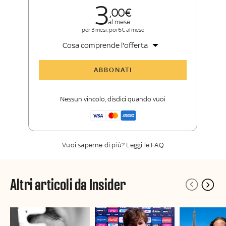
3
00
al mese
per 3 mesi, poi 6€ al mese
Cosa comprende l'offerta
Tutti gli articoli di Sky Sport Insider
ABBONATI
Opinioni, retroscena e storie
raccontate dalle grandi firme di Sky
Nessun vincolo, disdici quando vuoi
Sport
La newsletter esclusiva di Sky Sport
Insider
Vuoi saperne di più? Leggi le FAQ
Altri articoli da Insider