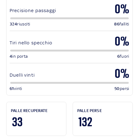
0%
Precisione passaggi
324
riusciti
86
falliti
0%
Tiri nello specchio
4
in porta
6
fuori
0%
Duelli vinti
61
vinti
50
persi
PALLE RECUPERATE
PALLE PERSE
33
132