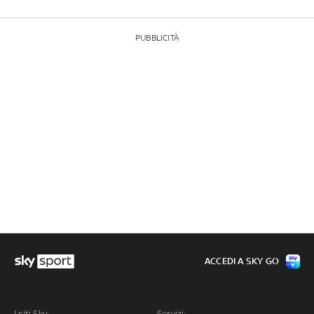
PUBBLICITÀ
ACCEDI A SKY GO
I siti Sky:
Servizi: