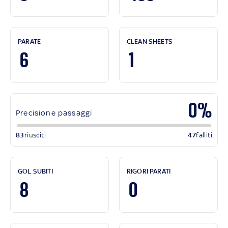
PARATE
CLEAN SHEETS
6
1
0%
Precisione passaggi
83
riusciti
47
falliti
GOL SUBITI
RIGORI PARATI
8
0