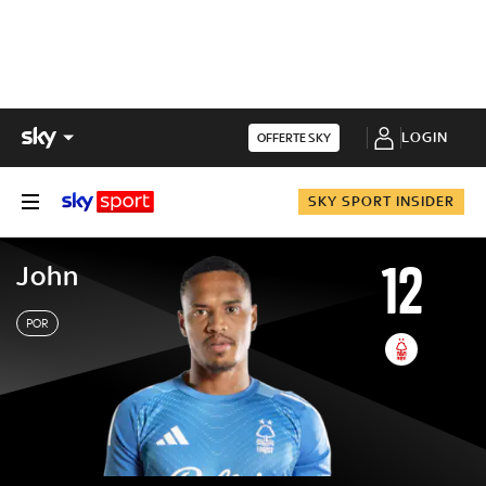
LOGIN
OFFERTE SKY
SKY SPORT INSIDER
12
John
POR
John