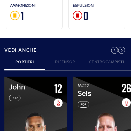
AMMONIZIONI
ESPULSIONI
1
0
VEDI ANCHE
PORTIERI
DIFENSORI
CENTROCAMPISTI
2
12
Matz
John
Sels
POR
POR