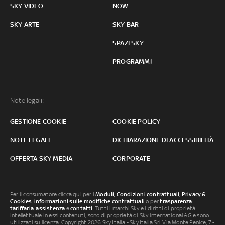
SKY VIDEO
NOW
SKY ARTE
SKY BAR
SPAZI SKY
PROGRAMMI
Note legali:
GESTIONE COOKIE
COOKIE POLICY
NOTE LEGALI
DICHIARAZIONE DI ACCESSIBILITÀ
OFFERTA SKY MEDIA
CORPORATE
Per il consumatore clicca qui per i
Moduli, Condizioni contrattuali
,
Privacy &
Cookies
,
informazioni sulle modifiche contrattuali
o per
trasparenza
tariffaria
,
assistenza
e
contatti
. Tutti i marchi Sky e i diritti di proprietà
intellettuale in essi contenuti, sono di proprietà di Sky international AG e sono
utilizzati su licenza. Copyright 2026 Sky Italia - Sky Italia Srl Via Monte Penice, 7 -