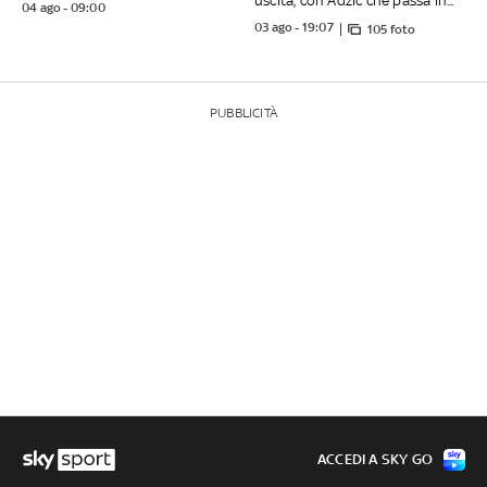
uscita, con Adzic che passa in...
04 ago - 09:00
03 ago - 19:07
105 foto
PUBBLICITÀ
ACCEDI A SKY GO