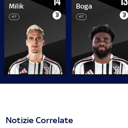
14
13
Milik
Boga
ATT
ATT
Notizie Correlate