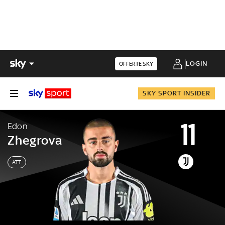
LOGIN
OFFERTE SKY
SKY SPORT INSIDER
11
Edon
Zhegrova
ATT
Edon
Zhegrova