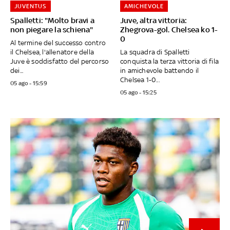
JUVENTUS
AMICHEVOLE
Spalletti: "Molto bravi a
Juve, altra vittoria:
non piegare la schiena"
Zhegrova-gol. Chelsea ko 1-
0
Al termine del successo contro
il Chelsea, l'allenatore della
La squadra di Spalletti
Juve è soddisfatto del percorso
conquista la terza vittoria di fila
dei...
in amichevole battendo il
Chelsea 1-0...
05 ago - 15:59
05 ago - 15:25