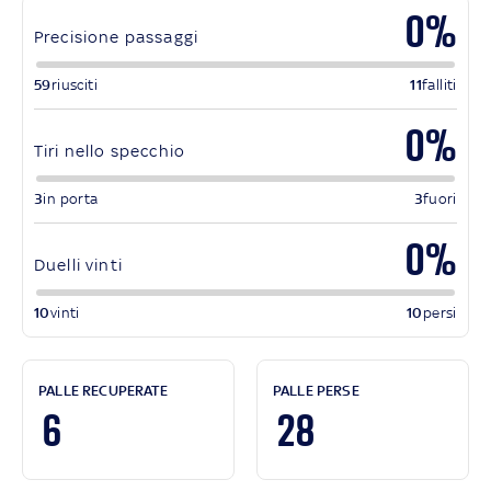
0%
Precisione passaggi
59
riusciti
11
falliti
0%
Tiri nello specchio
3
in porta
3
fuori
0%
Duelli vinti
10
vinti
10
persi
PALLE RECUPERATE
PALLE PERSE
6
28