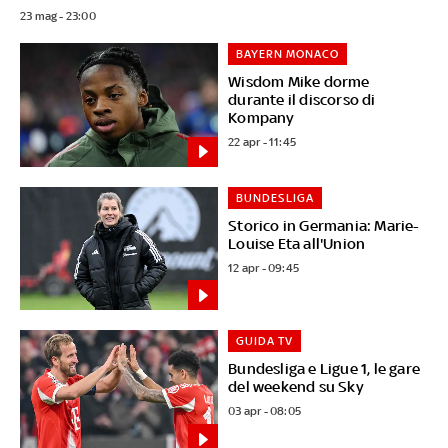
23 mag - 23:00
BAYERN MONACO
Wisdom Mike dorme
durante il discorso di
Kompany
22 apr - 11:45
BUNDESLIGA
Storico in Germania: Marie-
Louise Eta all'Union
12 apr - 09:45
GUIDA TV
Bundesliga e Ligue 1, le gare
del weekend su Sky
03 apr - 08:05