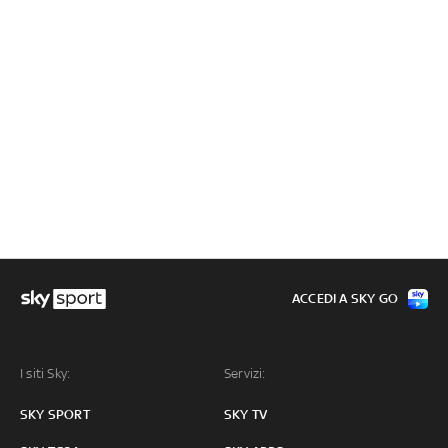
ACCEDI A SKY GO
I siti Sky:
Servizi:
SKY SPORT
SKY TV