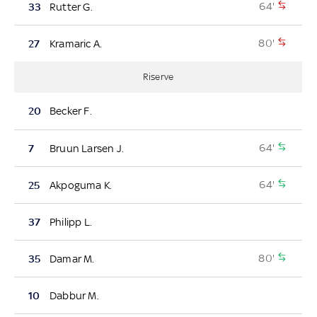
64'
33
Rutter G.
80'
27
Kramaric A.
Riserve
20
Becker F.
64'
7
Bruun Larsen J.
64'
25
Akpoguma K.
37
Philipp L.
80'
35
Damar M.
10
Dabbur M.