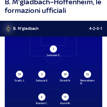
B. M'gladbach–Hoffenheim, le
formazioni ufficiali
B. M'gladbach
4-2-3-1
1
Sommer Y.
29
3
30
25
Scally J.
Itakura K.
Elvedi N.
Bensebaïni
R.
6
17
Kramer C.
Koné M.