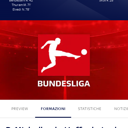
Bensebaïni R. 42'
Skov R. 25'
Thuram M. 71'
Elvedi N. 78'
3 - 1
PREVIEW
FORMAZIONI
STATISTICHE
NOTIZI