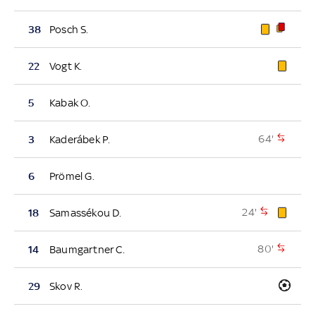
38
Posch S.
22
Vogt K.
5
Kabak O.
64'
3
Kaderábek P.
6
Prömel G.
24'
18
Samassékou D.
80'
14
Baumgartner C.
29
Skov R.