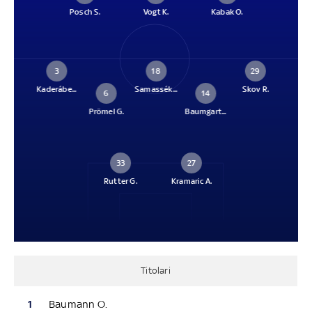
Posch S.
Vogt K.
Kabak O.
3
18
29
Kaderábe...
Samassék...
Skov R.
6
14
Prömel G.
Baumgart...
33
27
Rutter G.
Kramaric A.
Titolari
1
Baumann O.