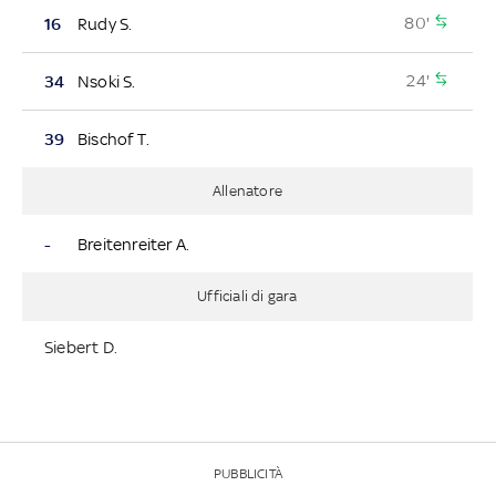
80'
16
Rudy S.
24'
34
Nsoki S.
39
Bischof T.
Allenatore
-
Breitenreiter A.
Ufficiali di gara
Siebert D.
PUBBLICITÀ