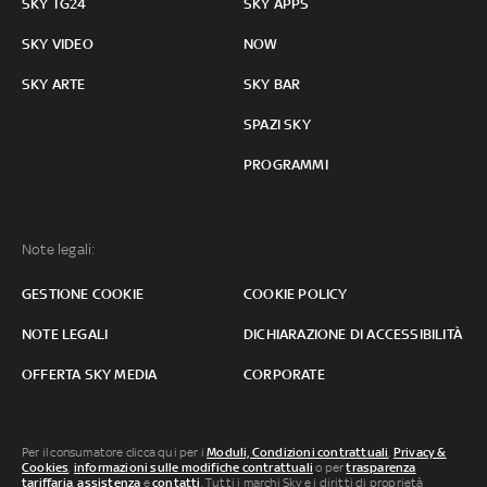
SKY TG24
SKY APPS
SKY VIDEO
NOW
SKY ARTE
SKY BAR
SPAZI SKY
PROGRAMMI
Note legali:
GESTIONE COOKIE
COOKIE POLICY
NOTE LEGALI
DICHIARAZIONE DI ACCESSIBILITÀ
OFFERTA SKY MEDIA
CORPORATE
Per il consumatore clicca qui per i
Moduli, Condizioni contrattuali
,
Privacy &
Cookies
,
informazioni sulle modifiche contrattuali
o per
trasparenza
tariffaria
,
assistenza
e
contatti
. Tutti i marchi Sky e i diritti di proprietà