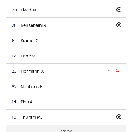
30
Elvedi N.
25
Bensebaïni R.
6
Kramer C.
17
Koné M.
89'
23
Hofmann J.
32
Neuhaus F.
14
Plea A.
10
Thuram M.
Riserve