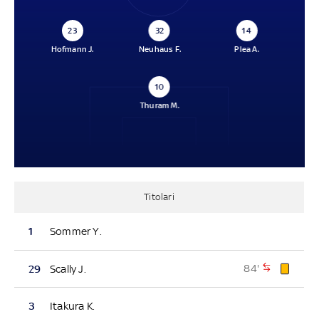
23
32
14
Hofmann J.
Neuhaus F.
Plea A.
10
Thuram M.
Titolari
1
Sommer Y.
84'
29
Scally J.
3
Itakura K.