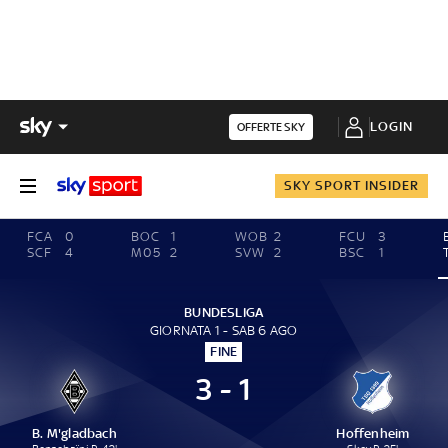
LOGIN
OFFERTE SKY
SKY SPORT INSIDER
FCA
0
BOC
1
WOB
2
FCU
3
SCF
4
M05
2
SVW
2
BSC
1
BUNDESLIGA
GIORNATA 1 - SAB 6 AGO
FINE
3 - 1
B. M'gladbach
Hoffenheim