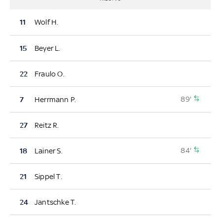
11
Wolf H.
15
Beyer L.
22
Fraulo O.
89'
7
Herrmann P.
27
Reitz R.
84'
18
Lainer S.
21
Sippel T.
24
Jantschke T.