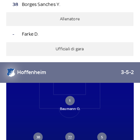
38
Borges Sanches Y.
Allenatore
-
Farke D.
Ufficiali di gara
Hoffenheim
3-5-2
1
Baumann O.
38
22
5