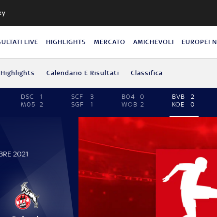
ky
SULTATI LIVE
HIGHLIGHTS
MERCATO
AMICHEVOLI
EUROPEI 
Highlights
Calendario E Risultati
Classifica
DSC
1
SCF
3
B04
0
BVB
2
M05
2
SGF
1
WOB
2
KOE
0
BRE 2021