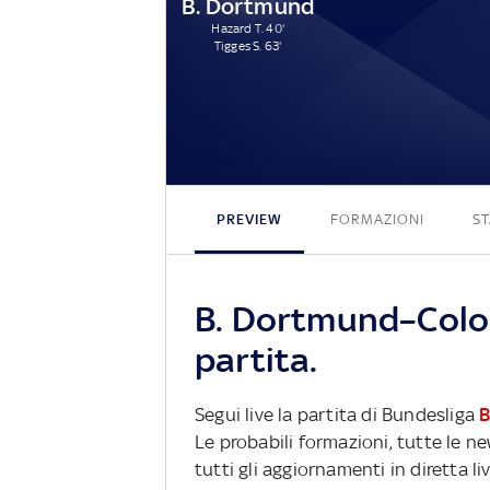
B. Dortmund
Hazard T. 40'
Tigges S. 63'
PREVIEW
FORMAZIONI
ST
B. Dortmund–Colon
partita.
Segui live la partita di Bundesliga
B
Le probabili formazioni, tutte le n
tutti gli aggiornamenti in diretta li