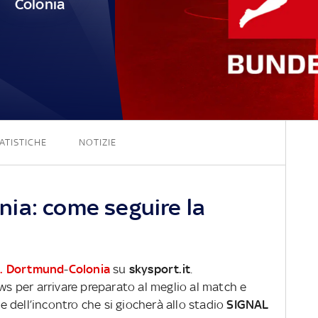
Colonia
2 - 0
ATISTICHE
NOTIZIE
ia: come seguire la
. Dortmund
-
Colonia
su
skysport.it
.
ews per arrivare preparato al meglio al match e
ve dell’incontro che si giocherà allo stadio
SIGNAL