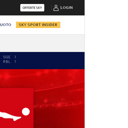
LOGIN
OFFERTE SKY
NUOTO
SKY SPORT INSIDER
SGE
1
RBL
1