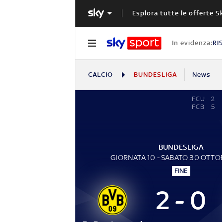
Esplora tutte le offerte S
In evidenza:
RI
CALCIO
BUNDESLIGA
News
FCU
2
FCB
5
BUNDESLIGA
GIORNATA 10 - SABATO 30 OTTO
FINE
2 - 0