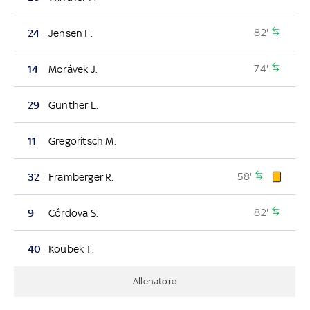
82'
24
Jensen F.
74'
14
Morávek J.
29
Günther L.
11
Gregoritsch M.
58'
32
Framberger R.
82'
9
Córdova S.
40
Koubek T.
Allenatore