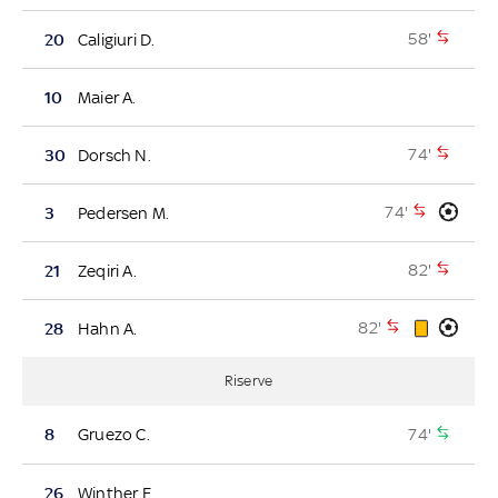
58'
20
Caligiuri D.
10
Maier A.
74'
30
Dorsch N.
74'
3
Pedersen M.
82'
21
Zeqiri A.
82'
28
Hahn A.
Riserve
74'
8
Gruezo C.
26
Winther F.