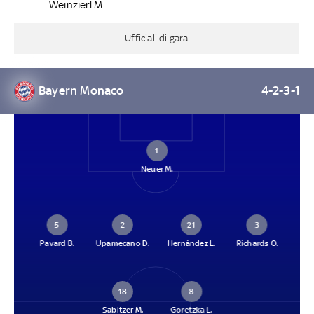
-
Weinzierl M.
Ufficiali di gara
Bayern Monaco
4-2-3-1
1
Neuer M.
5
2
21
3
Pavard B.
Upamecano D.
Hernández L.
Richards O.
18
8
Sabitzer M.
Goretzka L.