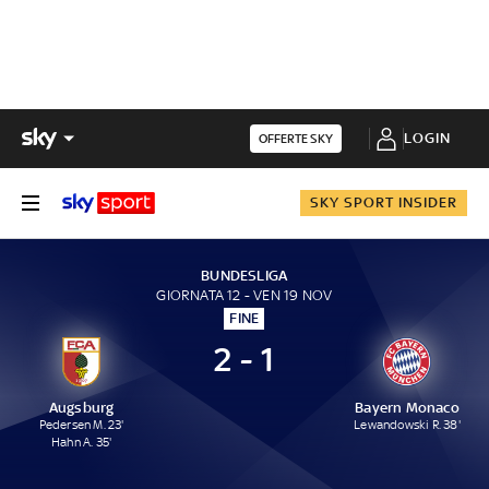
LOGIN
OFFERTE SKY
SKY SPORT INSIDER
BUNDESLIGA
GIORNATA 12 - VEN 19 NOV
FINE
2 - 1
Augsburg
Bayern Monaco
Pedersen M. 23'
Lewandowski R. 38'
Hahn A. 35'