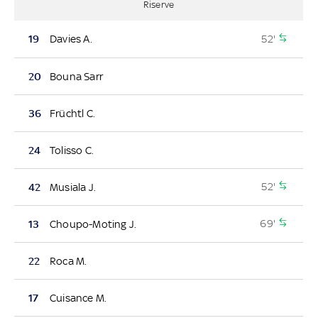
Riserve
52'
19
Davies A.
20
Bouna Sarr
36
Früchtl C.
24
Tolisso C.
52'
42
Musiala J.
69'
13
Choupo-Moting J.
22
Roca M.
17
Cuisance M.