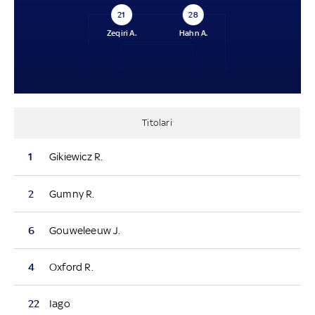
21
28
Zeqiri A.
Hahn A.
Titolari
1
Gikiewicz R.
2
Gumny R.
6
Gouweleeuw J.
4
Oxford R.
22
Iago