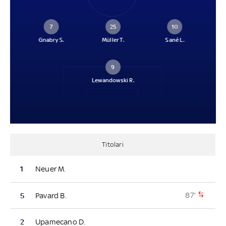
7
25
10
Gnabry S.
Müller T.
Sané L.
9
Lewandowski R.
Titolari
1
Neuer M.
87'
5
Pavard B.
2
Upamecano D.