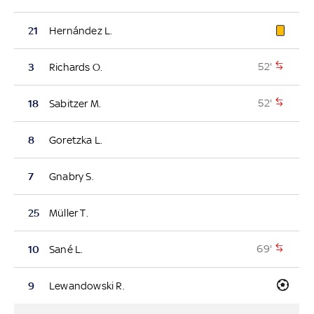
21
Hernández L.
52'
3
Richards O.
52'
18
Sabitzer M.
8
Goretzka L.
7
Gnabry S.
25
Müller T.
69'
10
Sané L.
9
Lewandowski R.