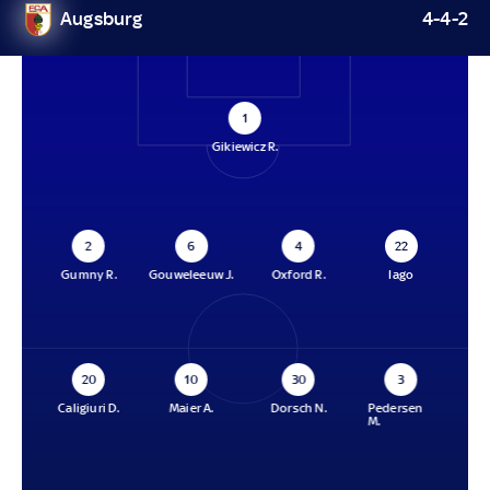
Augsburg
4-4-2
1
Gikiewicz R.
2
6
4
22
Gumny R.
Gouweleeuw J.
Oxford R.
Iago
20
10
30
3
Caligiuri D.
Maier A.
Dorsch N.
Pedersen
M.