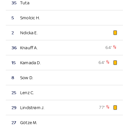
35
Tuta
5
Smolcic H.
2
Ndicka E.
64'
36
Knauff A.
64'
15
Kamada D.
8
Sow D.
25
Lenz C.
77'
29
Lindstrøm J.
27
Götze M.