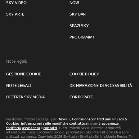
SKY VIDEO
NOW
SKY ARTE
SKY BAR
SPAZI SKY
PROGRAMMI
Note legali:
GESTIONE COOKIE
COOKIE POLICY
NOTE LEGALI
DICHIARAZIONE DI ACCESSIBILITÀ
OFFERTA SKY MEDIA
CORPORATE
Per il consumatore clicca qui per i
Moduli, Condizioni contrattuali
,
Privacy &
Cookies
,
informazioni sulle modifiche contrattuali
o per
trasparenza
tariffaria
,
assistenza
e
contatti
. Tutti i marchi Sky e i diritti di proprietà
intellettuale in essi contenuti, sono di proprietà di Sky international AG e sono
utilizzati su licenza. Copyright 2026 Sky Italia - Sky Italia Srl Via Monte Penice, 7 -