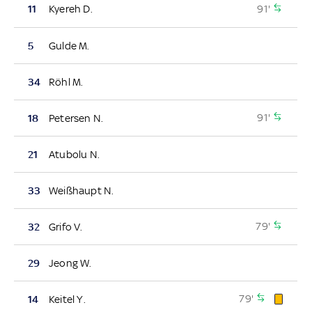
91'
11
Kyereh D.
5
Gulde M.
34
Röhl M.
91'
18
Petersen N.
21
Atubolu N.
33
Weißhaupt N.
79'
32
Grifo V.
29
Jeong W.
79'
14
Keitel Y.