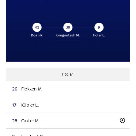
42
38
9
Doan R.
Gregoritsch M.
Höler L.
Titolari
26
Flekken M.
17
Kübler L.
28
Ginter M.