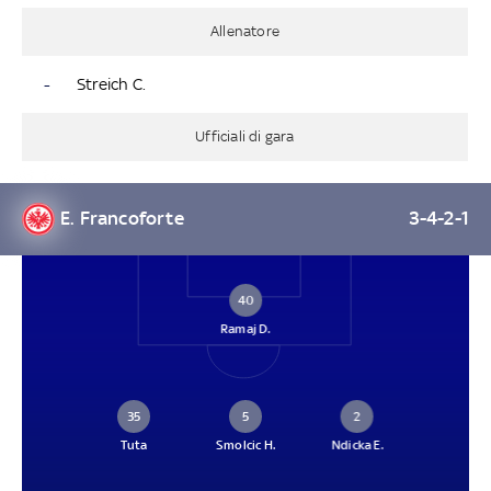
Allenatore
-
Streich C.
Ufficiali di gara
E. Francoforte
3-4-2-1
40
Ramaj D.
35
5
2
Tuta
Smolcic H.
Ndicka E.