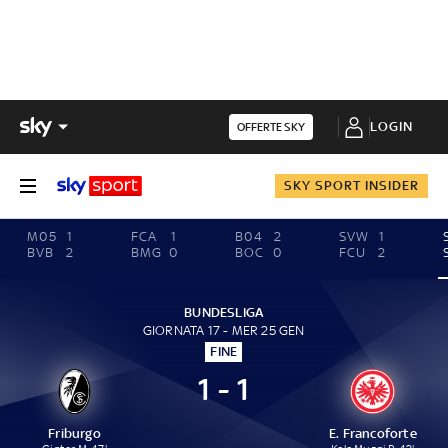
LOGIN
OFFERTE SKY
SKY SPORT INSIDER
M05
1
FCA
1
B04
2
SVW
1
BVB
2
BMG
0
BOC
0
FCU
2
BUNDESLIGA
GIORNATA 17 - MER 25 GEN
FINE
1 - 1
Friburgo
E. Francoforte