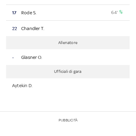
64'
17
Rode S.
22
Chandler T.
Allenatore
-
Glasner O.
Ufficiali di gara
Aytekin D.
PUBBLICITÀ