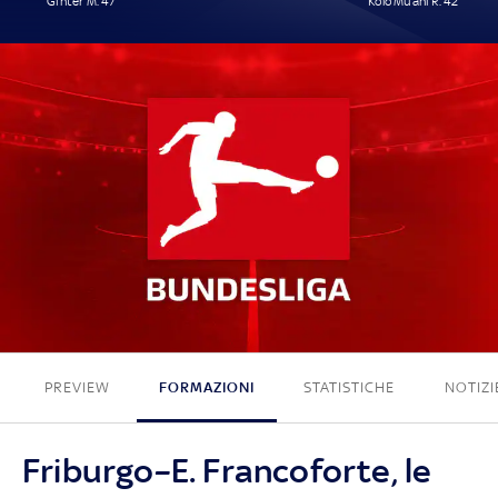
Ginter M. 47'
Kolo Muani R. 42'
1 - 1
PREVIEW
FORMAZIONI
STATISTICHE
NOTIZI
Friburgo–E. Francoforte, le