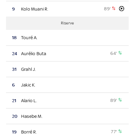
89'
9
Kolo Muani R.
Riserve
18
Touré A.
64'
24
Aurélio Buta
31
Grahl J.
6
Jakic K.
89'
21
Alario L.
20
Hasebe M.
77'
19
Borré R.