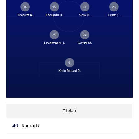
36
15
8
25
Knauff A.
Kamada D.
Sow D.
Lenz C.
29
27
Lindstrøm J.
Götze M.
9
Kolo Muani R.
Titolari
40
Ramaj D.