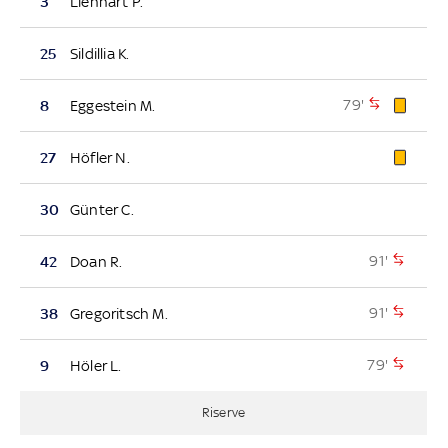
3
Lienhart P.
25
Sildillia K.
79'
8
Eggestein M.
27
Höfler N.
30
Günter C.
91'
42
Doan R.
91'
38
Gregoritsch M.
79'
9
Höler L.
Riserve