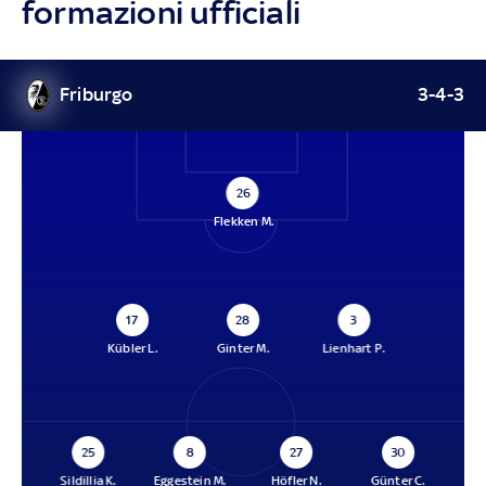
formazioni ufficiali
Friburgo
3-4-3
26
Flekken M.
17
28
3
Kübler L.
Ginter M.
Lienhart P.
25
8
27
30
Sildillia K.
Eggestein M.
Höfler N.
Günter C.