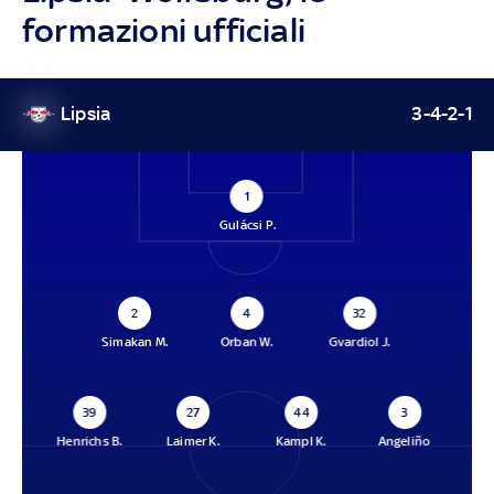
formazioni ufficiali
Lipsia
3-4-2-1
1
Gulácsi P.
2
4
32
Simakan M.
Orban W.
Gvardiol J.
39
27
44
3
Henrichs B.
Laimer K.
Kampl K.
Angeliño