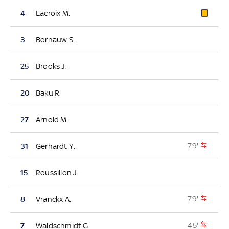
4
Lacroix M.
3
Bornauw S.
25
Brooks J.
20
Baku R.
27
Arnold M.
79'
31
Gerhardt Y.
15
Roussillon J.
79'
8
Vranckx A.
45'
7
Waldschmidt G.