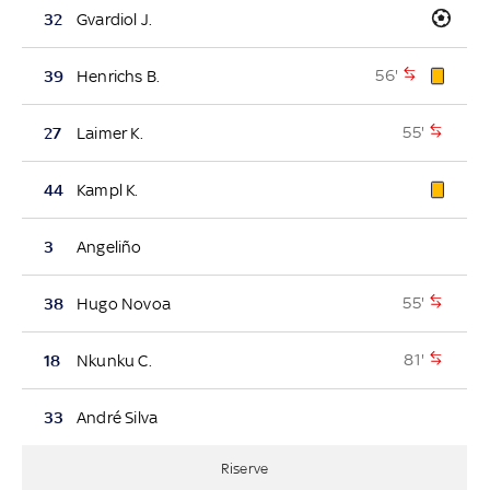
32
Gvardiol J.
56'
39
Henrichs B.
55'
27
Laimer K.
44
Kampl K.
3
Angeliño
55'
38
Hugo Novoa
81'
18
Nkunku C.
33
André Silva
Riserve