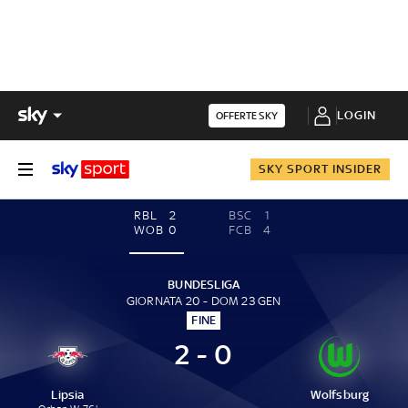
LOGIN
OFFERTE SKY
SKY SPORT INSIDER
RBL
2
BSC
1
WOB
0
FCB
4
BUNDESLIGA
GIORNATA 20 - DOM 23 GEN
FINE
2 - 0
Lipsia
Wolfsburg