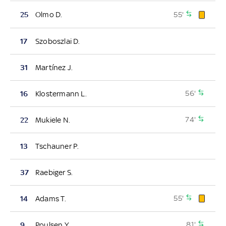
55'
25
Olmo D.
17
Szoboszlai D.
31
Martínez J.
56'
16
Klostermann L.
74'
22
Mukiele N.
13
Tschauner P.
37
Raebiger S.
55'
14
Adams T.
81'
9
Poulsen Y.