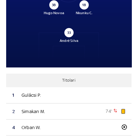
38
18
Hugo Novoa
Nkunku C.
33
André Silva
Titolari
1
Gulácsi P.
74'
2
Simakan M.
4
Orban W.