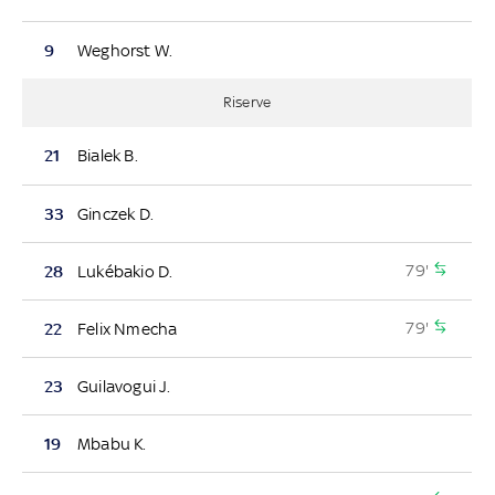
9
Weghorst W.
Riserve
21
Bialek B.
33
Ginczek D.
79'
28
Lukébakio D.
79'
22
Felix Nmecha
23
Guilavogui J.
19
Mbabu K.