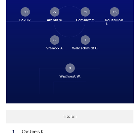
20
27
31
15
Baku R.
Arnold M.
Gerhardt Y.
Roussillon
J.
8
7
Vranckx A.
Waldschmidt G.
9
Weghorst W.
Titolari
1
Casteels K.