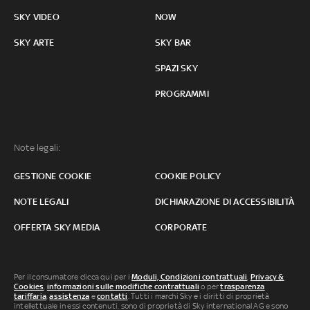
SKY VIDEO
NOW
SKY ARTE
SKY BAR
SPAZI SKY
PROGRAMMI
Note legali:
GESTIONE COOKIE
COOKIE POLICY
NOTE LEGALI
DICHIARAZIONE DI ACCESSIBILITÀ
OFFERTA SKY MEDIA
CORPORATE
Per il consumatore clicca qui per i
Moduli, Condizioni contrattuali
,
Privacy &
Cookies
,
informazioni sulle modifiche contrattuali
o per
trasparenza
tariffaria
,
assistenza
e
contatti
. Tutti i marchi Sky e i diritti di proprietà
intellettuale in essi contenuti, sono di proprietà di Sky international AG e sono