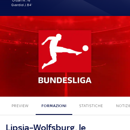
Orban W. 76'
Gvardiol J. 84'
2 - 0
PREVIEW
FORMAZIONI
STATISTICHE
NOTIZI
Lipsia–Wolfsburg, le