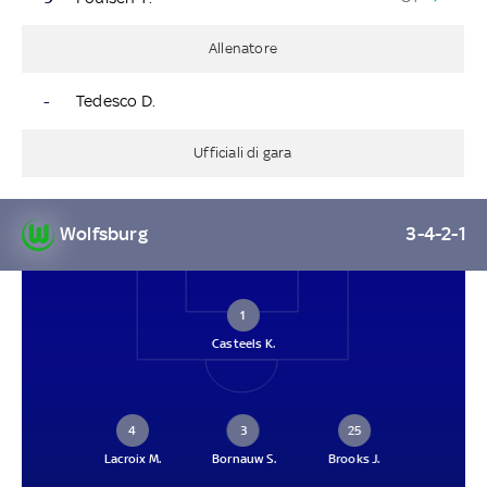
Allenatore
-
Tedesco D.
Ufficiali di gara
Wolfsburg
3-4-2-1
1
Casteels K.
4
3
25
Lacroix M.
Bornauw S.
Brooks J.