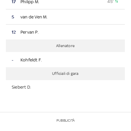
45'
17
Philipp M.
5
van de Ven M.
12
Pervan P.
Allenatore
-
Kohfeldt F.
Ufficiali di gara
Siebert D.
PUBBLICITÀ