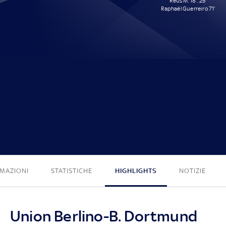
Reus M. 18', 25'
Raphaël Guerreiro 71'
0 - 3
MAZIONI
STATISTICHE
HIGHLIGHTS
NOTIZIE
Union Berlino-B. Dortmund