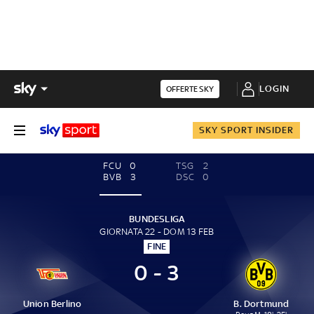
LOGIN
OFFERTE SKY
SKY SPORT INSIDER
FCU
0
TSG
2
BVB
3
DSC
0
BUNDESLIGA
GIORNATA 22 - DOM 13 FEB
FINE
0 - 3
Union Berlino
B. Dortmund