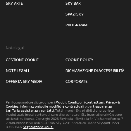
SKY ARTE
SKY BAR
SPAZI SKY
PROGRAMMI
Note legali:
GESTIONE COOKIE
COOKIE POLICY
NOTE LEGALI
DICHIARAZIONE DI ACCESSIBILITÀ
OFFERTA SKY MEDIA
CORPORATE
Per il consumatore clicca qui per i
Moduli, Condizioni contrattuali
,
Privacy &
Cookies
,
informazioni sulle modifiche contrattuali
o per
trasparenza
tariffaria
,
assistenza
e
contatti
. Tutti i marchi Sky e i diritti di proprietà
intellettuale in essi contenuti, sono di proprietà di Sky international AG e sono
utilizzati su licenza. Copyright 2026 Sky Italia - Sky Italia Srl Via Monte Penice, 7 -
20138 Milano P.IVA 04619241005. SkyTG24: ISSN 3035-1537 e SkySport: ISSN
3035-1545.
Segnalazione Abusi