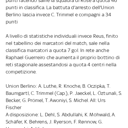
punti facendo salire la squadra di Rose a quota 46
punti in classifica. La battuta d'arresto dell'Union
Berlino lascia invece C. Trimmel e compagni a 34
punti
A livello di statistiche individuali invece Reus, finito
nel tabellino dei marcatori del match, sale nella
classifica marcatori a quota 7 gol. In rete anche
Raphael Guerreiro che aumenta il proprio bottino di
reti stagionale assestandosi a quota 4 centri nella
competizione.
Union Berlino: A. Luthe, R. Knoche, B. Oczipka, T.
Baumgartl, C. Trimmel (Cap.), P. Jaeckel, L. Öztunali, S.
Becker, G. Prömel, T. Awoniyi, S. Michel. All: Urs
Fischer
A disposizione: L. Dehl, S. Abdullahi, K. Möhwald, A.
Schäfer, K. Behrens, J. Ryerson, F. Rønnow, G.