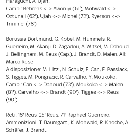
Haraguchi, A. Ujah.
Cambi: Behrens <-> Awoniyi (61'), Möhwald <->
Öztunali (62'), Ujah <-> Michel (72'), Ryerson <->
Trimmel (78')
Borussia Dortmund: G. Kobel, M. Hummels, R.
Guerreiro, M. Akanji, D. Zagadou, A. Witsel, M. Dahoud,
J. Bellingham, M. Reus (Cap.), J. Brandt, D. Malen. All:
Marco Rose
A disposizione: M. Hitz , N. Schulz, E. Can, F. Passlack,
S. Tigges, M. Pongracic, R. Carvalho, Y. Moukoko.
Cambi: Can <-> Dahoud (73'), Moukoko <-> Malen
(81'), Carvalho <-> Brandt (90'), Tigges <-> Reus
(90')
Reti: 18' Reus, 25' Reus, 71' Raphael Guerreiro.
Ammonizioni: T. Baumgartl, K. Möhwald, R. Knoche, A.
Schäfer, J. Brandt