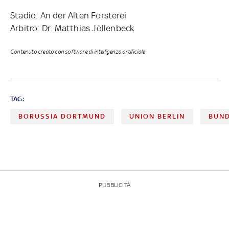
Stadio: An der Alten Försterei
Arbitro: Dr. Matthias Jöllenbeck
Contenuto creato con software di intelligenza artificiale
TAG:
BORUSSIA DORTMUND
UNION BERLIN
BUND
PUBBLICITÀ