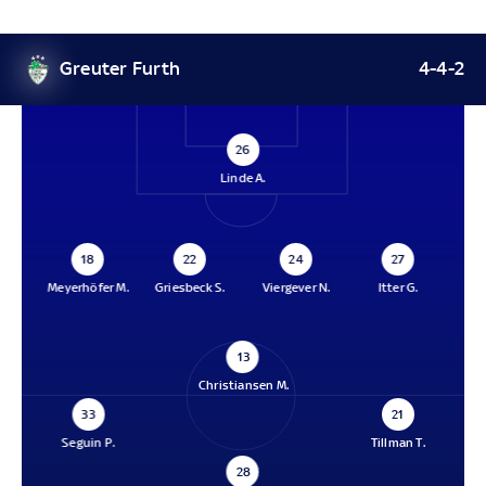
Greuter Furth
4-4-2
26
Linde A.
18
22
24
27
Meyerhöfer M.
Griesbeck S.
Viergever N.
Itter G.
13
Christiansen M.
33
21
Seguin P.
Tillman T.
28