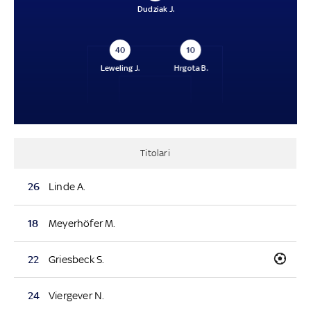
Dudziak J.
40
10
Leweling J.
Hrgota B.
Titolari
26
Linde A.
18
Meyerhöfer M.
22
Griesbeck S.
24
Viergever N.