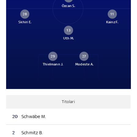
Özcan S.
28
11
Skhiri E.
Kainz F.
13
Uth M.
29
27
Thielmann J.
Modeste A.
Titolari
20
Schwäbe M.
2
Schmitz B.