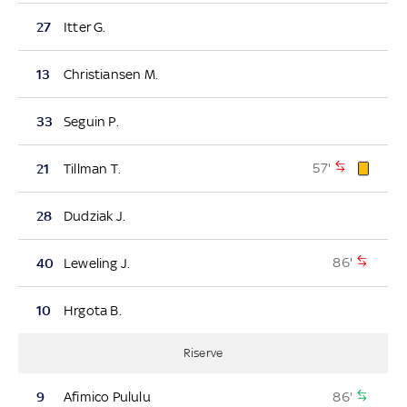
27
Itter G.
13
Christiansen M.
33
Seguin P.
57'
21
Tillman T.
28
Dudziak J.
86'
40
Leweling J.
10
Hrgota B.
Riserve
86'
9
Afimico Pululu