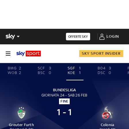
LOGIN
OFFERTE SKY
SKY SPORT INSIDER
BMG
2
SCF
3
SGF
1
B04
3
WOB
2
BSC
0
KOE
1
DSC
0
BUNDESLIGA
GIORNATA 24 - SAB 26 FEB
FINE
1 - 1
Greuter Furth
Colonia