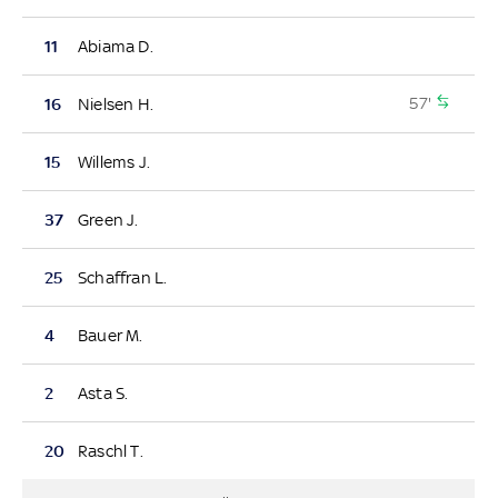
11
Abiama D.
57'
16
Nielsen H.
15
Willems J.
37
Green J.
25
Schaffran L.
4
Bauer M.
2
Asta S.
20
Raschl T.