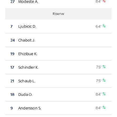
84'
27
Modeste A.
Riserve
64'
7
Ljubicic D.
24
Chabot J.
19
Ehizibue K.
75'
17
Schindler K.
75'
21
Schaub L.
84'
18
Duda O.
84'
9
Andersson S.