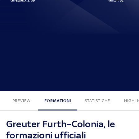
Griesbeck S. 69'
Kainz F. 52'
1 - 1
PREVIEW
FORMAZIONI
STATISTICHE
HIGHL
Greuter Furth–Colonia, le
formazioni ufficiali