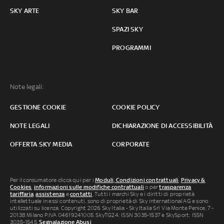
SKY ARTE
SKY BAR
SPAZI SKY
PROGRAMMI
Note legali:
GESTIONE COOKIE
COOKIE POLICY
NOTE LEGALI
DICHIARAZIONE DI ACCESSIBILITÀ
OFFERTA SKY MEDIA
CORPORATE
Per il consumatore clicca qui per i
Moduli, Condizioni contrattuali
,
Privacy &
Cookies
,
informazioni sulle modifiche contrattuali
o per
trasparenza
tariffaria
,
assistenza
e
contatti
. Tutti i marchi Sky e i diritti di proprietà
intellettuale in essi contenuti, sono di proprietà di Sky international AG e sono
utilizzati su licenza. Copyright 2026 Sky Italia - Sky Italia Srl Via Monte Penice, 7 -
20138 Milano P.IVA 04619241005. SkyTG24: ISSN 3035-1537 e SkySport: ISSN
3035-1545.
Segnalazione Abusi