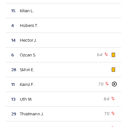
15
Kilian L.
4
Hübers T.
14
Hector J.
64'
6
Özcan S.
28
Skhiri E.
75'
11
Kainz F.
84'
13
Uth M.
75'
29
Thielmann J.