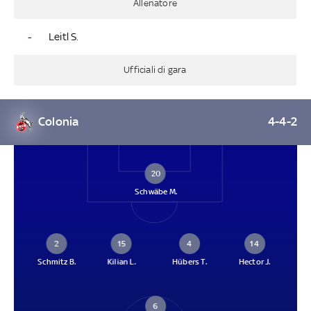
Allenatore
-
Leitl S.
Ufficiali di gara
Colonia
4-4-2
20
Schwäbe M.
2
15
4
14
Schmitz B.
Kilian L.
Hübers T.
Hector J.
6