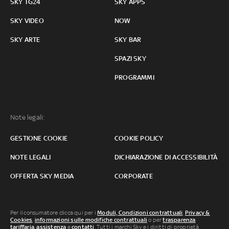
SKY TG24
SKY APPS
SKY VIDEO
NOW
SKY ARTE
SKY BAR
SPAZI SKY
PROGRAMMI
Note legali:
GESTIONE COOKIE
COOKIE POLICY
NOTE LEGALI
DICHIARAZIONE DI ACCESSIBILITÀ
OFFERTA SKY MEDIA
CORPORATE
Per il consumatore clicca qui per i
Moduli, Condizioni contrattuali
,
Privacy &
Cookies
,
informazioni sulle modifiche contrattuali
o per
trasparenza
tariffaria
,
assistenza
e
contatti
. Tutti i marchi Sky e i diritti di proprietà