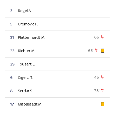
3
Rogel A.
5
Uremovic F.
65'
21
Plattenhardt M.
65'
23
Richter M.
29
Tousart L.
45'
6
Cigerci T.
73'
8
Serdar S.
17
Mittelstädt M.