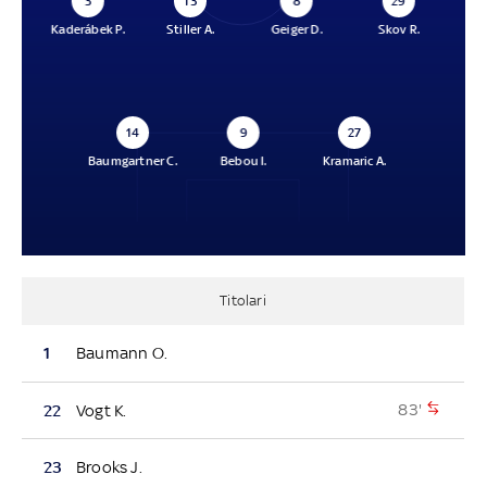
3
13
8
29
Kaderábek P.
Stiller A.
Geiger D.
Skov R.
14
9
27
Baumgartner C.
Bebou I.
Kramaric A.
Titolari
1
Baumann O.
83'
22
Vogt K.
23
Brooks J.