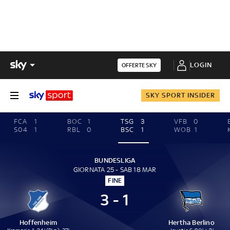
LOGIN
OFFERTE SKY
SKY SPORT INSIDER
FCA
1
BOC
1
TSG
3
VFB
0
S04
1
RBL
0
BSC
1
WOB
1
BUNDESLIGA
GIORNATA 25 - SAB 18 MAR
FINE
3 - 1
Hoffenheim
Hertha Berlino