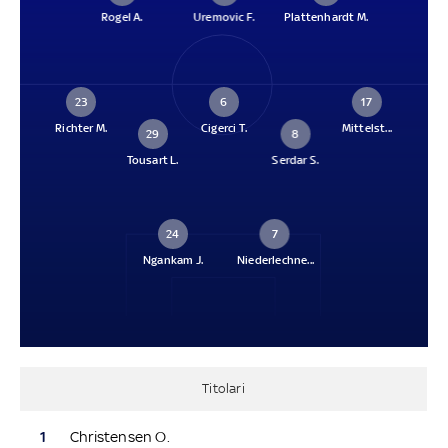
Rogel A.
Uremovic F.
Plattenhardt M.
23
6
17
Richter M.
Cigerci T.
Mittelst...
29
8
Tousart L.
Serdar S.
24
7
Ngankam J.
Niederlechne...
Titolari
1
Christensen O.