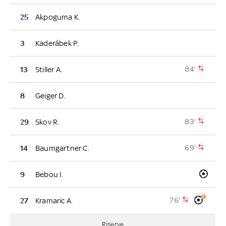
25
Akpoguma K.
3
Kaderábek P.
84'
13
Stiller A.
8
Geiger D.
83'
29
Skov R.
69'
14
Baumgartner C.
9
Bebou I.
2
76'
27
Kramaric A.
Riserve