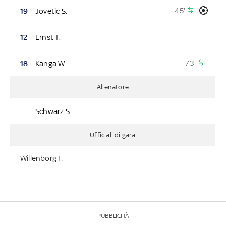
45'
19
Jovetic S.
12
Ernst T.
73'
18
Kanga W.
Allenatore
-
Schwarz S.
Ufficiali di gara
Willenborg F.
PUBBLICITÀ