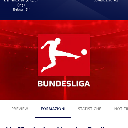
Kramaric A. 24' (Rig.), 37'
Jovetic S. 90' + 2'
(Rig.)
Bebou I. 51'
3 - 1
PREVIEW
FORMAZIONI
STATISTICHE
NOTIZI