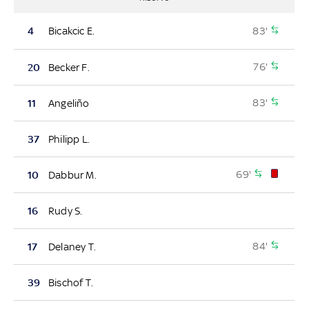
83'
4
Bicakcic E.
76'
20
Becker F.
83'
11
Angeliño
37
Philipp L.
69'
10
Dabbur M.
16
Rudy S.
84'
17
Delaney T.
39
Bischof T.