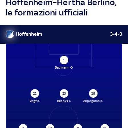
Hoffenheim–Hertha Berlino,
le formazioni ufficiali
Hoffenheim
3-4-3
1
Baumann O.
22
23
25
Vogt K.
Brooks J.
Akpoguma K.