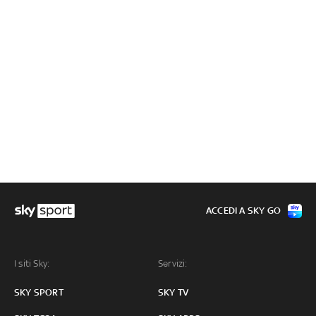
ACCEDI A SKY GO
I siti Sky:
Servizi:
SKY SPORT
SKY TV