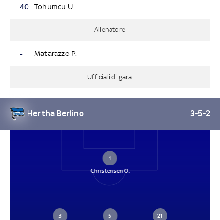
40
Tohumcu U.
Allenatore
-
Matarazzo P.
Ufficiali di gara
Hertha Berlino
3-5-2
1
Christensen O.
3
5
21