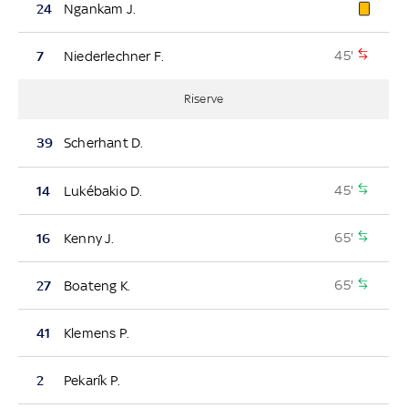
24
Ngankam J.
45'
7
Niederlechner F.
Riserve
39
Scherhant D.
45'
14
Lukébakio D.
65'
16
Kenny J.
65'
27
Boateng K.
41
Klemens P.
2
Pekarík P.