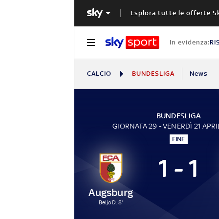
Esplora tutte le offerte S
In evidenza:
RI
CALCIO
BUNDESLIGA
News
BUNDESLIGA
GIORNATA 29 - VENERDÌ 21 APRI
FINE
1 - 1
Augsburg
Beljo D. 8'