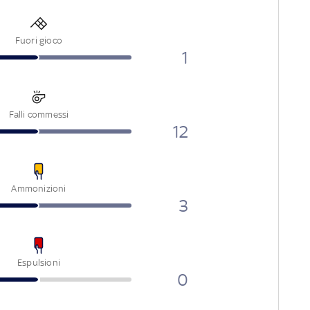
Fuori gioco
1
Falli commessi
12
Ammonizioni
3
Espulsioni
0