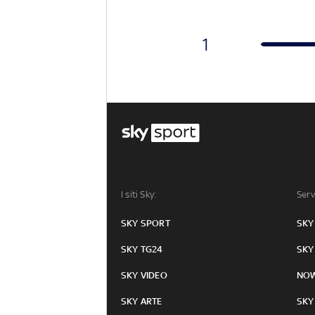
1
I siti Sky:
Serv
SKY SPORT
SKY
SKY TG24
SKY
SKY VIDEO
NO
SKY ARTE
SKY