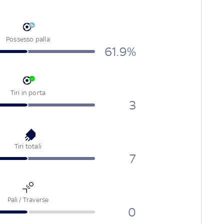
Possesso palla
61.9%
Tiri in porta
3
Tiri totali
7
Pali / Traverse
0