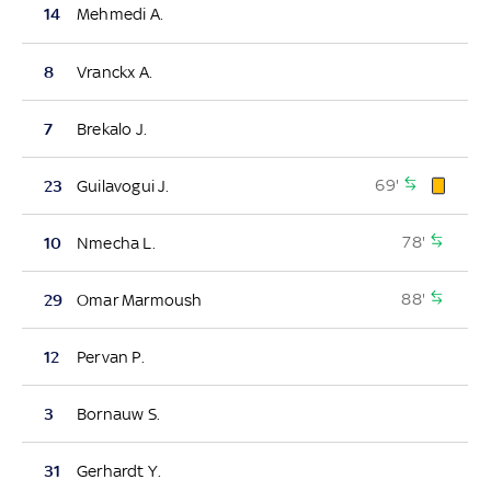
14
Mehmedi A.
8
Vranckx A.
7
Brekalo J.
69'
23
Guilavogui J.
78'
10
Nmecha L.
88'
29
Omar Marmoush
12
Pervan P.
3
Bornauw S.
31
Gerhardt Y.