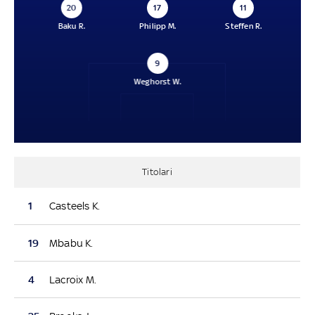
20
17
11
Baku R.
Philipp M.
Steffen R.
9
Weghorst W.
Titolari
1
Casteels K.
19
Mbabu K.
4
Lacroix M.