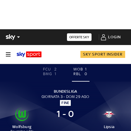
LOGIN
OFFERTE SKY
SKY SPORT INSIDER
FCU
2
WOB
1
BMG
1
RBL
0
BUNDESLIGA
GIORNATA 3 - DOM 29 AGO
FINE
1 - 0
Wolfsburg
Lipsia