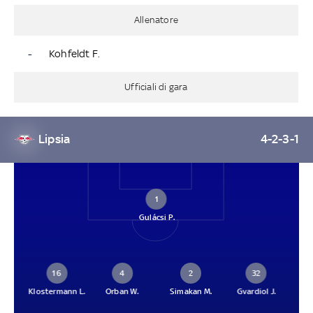
Allenatore
-
Kohfeldt F.
Ufficiali di gara
Lipsia
4-2-3-1
1
Gulácsi P.
16
4
2
32
Klostermann L.
Orban W.
Simakan M.
Gvardiol J.