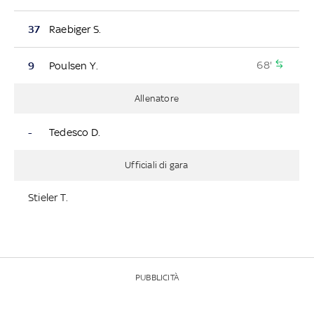
37
Raebiger S.
68'
9
Poulsen Y.
Allenatore
-
Tedesco D.
Ufficiali di gara
Stieler T.
PUBBLICITÀ