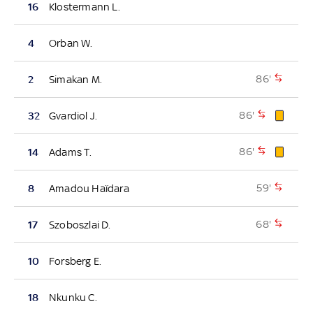
16
Klostermann L.
4
Orban W.
86'
2
Simakan M.
86'
32
Gvardiol J.
86'
14
Adams T.
59'
8
Amadou Haïdara
68'
17
Szoboszlai D.
10
Forsberg E.
18
Nkunku C.