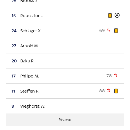
25
Brooks J.
15
Roussillon J.
69'
24
Schlager X.
27
Arnold M.
20
Baku R.
78'
17
Philipp M.
88'
11
Steffen R.
9
Weghorst W.
Riserve