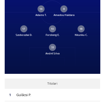
14
8
Adams T.
Amadou Haïdara
17
10
18
Szoboszlai D.
Forsberg E.
Nkunku C.
33
André Silva
Titolari
1
Gulácsi P.