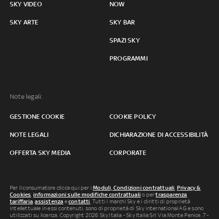
SKY VIDEO
NOW
SKY ARTE
SKY BAR
SPAZI SKY
PROGRAMMI
Note legali:
GESTIONE COOKIE
COOKIE POLICY
NOTE LEGALI
DICHIARAZIONE DI ACCESSIBILITÀ
OFFERTA SKY MEDIA
CORPORATE
Per il consumatore clicca qui per i
Moduli, Condizioni contrattuali
,
Privacy &
Cookies
,
informazioni sulle modifiche contrattuali
o per
trasparenza
tariffaria
,
assistenza
e
contatti
. Tutti i marchi Sky e i diritti di proprietà
intellettuale in essi contenuti, sono di proprietà di Sky international AG e sono
utilizzati su licenza. Copyright 2026 Sky Italia - Sky Italia Srl Via Monte Penice, 7 -