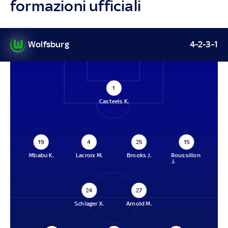
formazioni ufficiali
Wolfsburg
4-2-3-1
1
Casteels K.
19
4
25
15
Mbabu K.
Lacroix M.
Brooks J.
Roussillon
J.
24
27
Schlager X.
Arnold M.