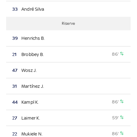
33
André Silva
Riserve
39
Henrichs B.
86'
21
Brobbey B.
47
Wosz J.
31
Martínez J.
86'
44
Kampl K.
59'
27
Laimer K.
86'
22
Mukiele N.