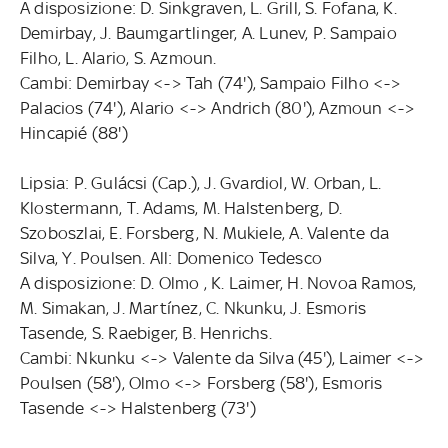
A disposizione: D. Sinkgraven, L. Grill, S. Fofana, K.
Demirbay, J. Baumgartlinger, A. Lunev, P. Sampaio
Filho, L. Alario, S. Azmoun.
Cambi: Demirbay <-> Tah (74'), Sampaio Filho <->
Palacios (74'), Alario <-> Andrich (80'), Azmoun <->
Hincapié (88')
Lipsia: P. Gulácsi (Cap.), J. Gvardiol, W. Orban, L.
Klostermann, T. Adams, M. Halstenberg, D.
Szoboszlai, E. Forsberg, N. Mukiele, A. Valente da
Silva, Y. Poulsen. All: Domenico Tedesco
A disposizione: D. Olmo , K. Laimer, H. Novoa Ramos,
M. Simakan, J. Martínez, C. Nkunku, J. Esmoris
Tasende, S. Raebiger, B. Henrichs.
Cambi: Nkunku <-> Valente da Silva (45'), Laimer <->
Poulsen (58'), Olmo <-> Forsberg (58'), Esmoris
Tasende <-> Halstenberg (73')