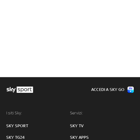
ACCEDI A SKY GO
I siti Sky:
Servizi:
SKY SPORT
SKY TV
SKY TG24
SKY APPS