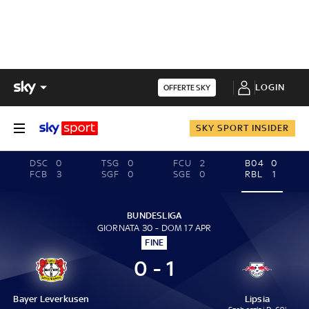
LOGIN
OFFERTE SKY
SKY SPORT INSIDER
DSC
0
TSG
0
FCU
2
B04
0
FCB
3
SGF
0
SGE
0
RBL
1
BUNDESLIGA
GIORNATA 30 - DOM 17 APR
FINE
0 - 1
Bayer Leverkusen
Lipsia