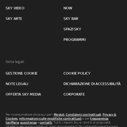
SKY VIDEO
NOW
SKY ARTE
SKY BAR
SPAZI SKY
PROGRAMMI
Note legali:
GESTIONE COOKIE
COOKIE POLICY
NOTE LEGALI
DICHIARAZIONE DI ACCESSIBILITÀ
OFFERTA SKY MEDIA
CORPORATE
Per il consumatore clicca qui per i
Moduli, Condizioni contrattuali
,
Privacy &
Cookies
,
informazioni sulle modifiche contrattuali
o per
trasparenza
tariffaria
,
assistenza
e
contatti
. Tutti i marchi Sky e i diritti di proprietà
intellettuale in essi contenuti, sono di proprietà di Sky international AG e sono