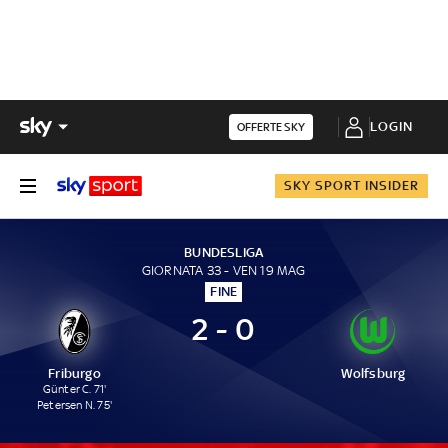
LOGIN
OFFERTE SKY
SKY SPORT INSIDER
BUNDESLIGA
GIORNATA 33 - VEN 19 MAG
FINE
2 - 0
Friburgo
Wolfsburg
Günter C. 71'
Petersen N. 75'