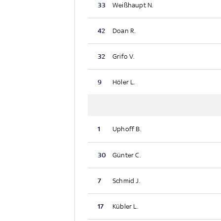
33
Weißhaupt N.
42
Doan R.
32
Grifo V.
9
Höler L.
1
Uphoff B.
30
Günter C.
7
Schmid J.
17
Kübler L.