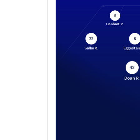
3
Lienhart P.
22
8
Sallai R.
Eggestei
42
Doan R.