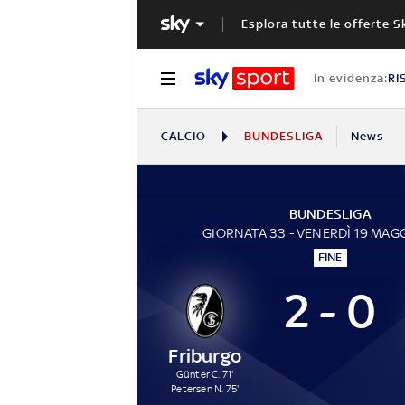
Esplora tutte le offerte S
In evidenza:
RI
CALCIO
BUNDESLIGA
News
BUNDESLIGA
GIORNATA 33 - VENERDÌ 19 MAG
FINE
2 - 0
Friburgo
Günter C. 71'
Petersen N. 75'