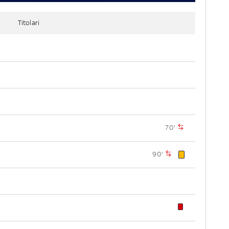
Titolari
70'
90'