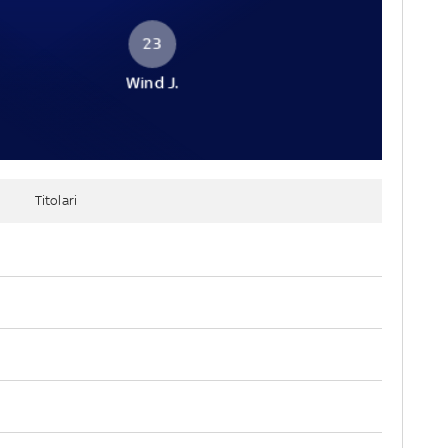
23
Wind J.
Titolari