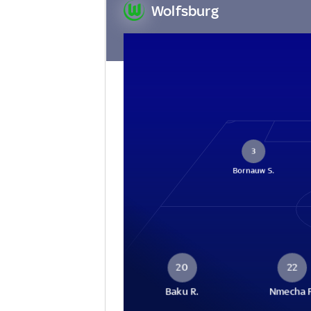
Wolfsburg
3
Bornauw S.
20
22
Baku R.
Nmecha F