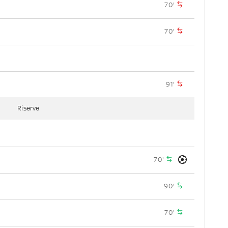
70'
70'
91'
Riserve
70'
90'
70'