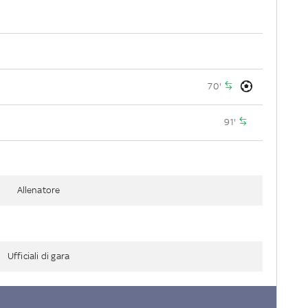
70'
91'
Allenatore
Ufficiali di gara