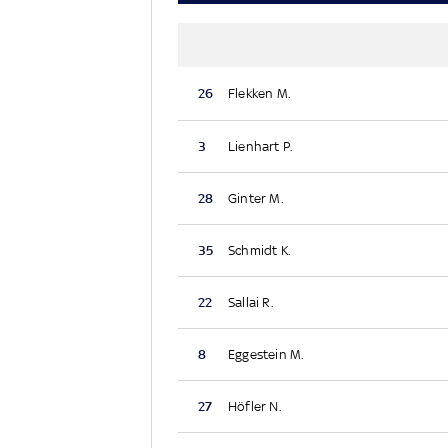
26
Flekken M.
3
Lienhart P.
28
Ginter M.
35
Schmidt K.
22
Sallai R.
8
Eggestein M.
27
Höfler N.