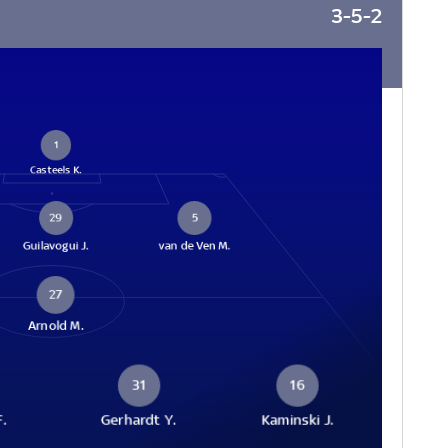
3-5-2
1
Casteels K.
29
5
Guilavogui J.
van de Ven M.
27
Arnold M.
31
16
.
Gerhardt Y.
Kaminski J.