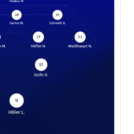
Flekken M.
28
35
Ginter M.
Schmidt K.
27
33
n M.
Höfler N.
Weißhaupt N.
32
Grifo V.
9
Höler L.