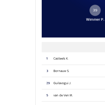
39
Wimmer P.
1
Casteels K.
3
Bornauw S.
29
Guilavogui J.
5
van de Ven M.