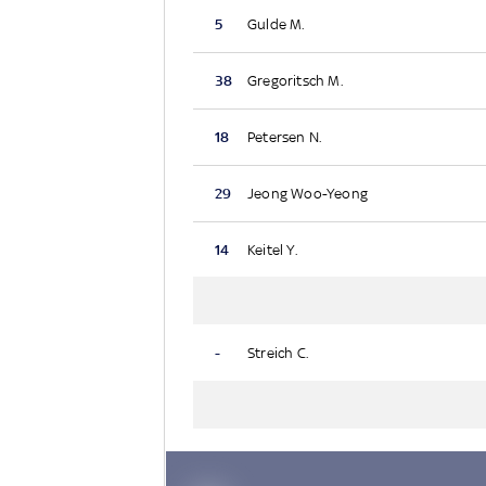
5
Gulde M.
38
Gregoritsch M.
18
Petersen N.
29
Jeong Woo-Yeong
14
Keitel Y.
-
Streich C.