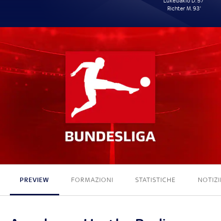
Lukébakio D. 57'
Richter M. 93'
0 - 2
PREVIEW
FORMAZIONI
STATISTICHE
NOTIZI