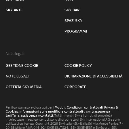
SKY ARTE
SKY BAR
SPAZI SKY
PROGRAMMI
Note legali:
GESTIONE COOKIE
COOKIE POLICY
NOTE LEGALI
DICHIARAZIONE DI ACCESSIBILITÀ
OFFERTA SKY MEDIA
CORPORATE
Per il consumatore clicca qui per i
Moduli, Condizioni contrattuali
,
Privacy &
Cookies
,
informazioni sulle modifiche contrattuali
o per
trasparenza
tariffaria
,
assistenza
e
contatti
. Tutti i marchi Sky e i diritti di proprietà
intellettuale in essi contenuti, sono di proprietà di Sky international AG e sono
utilizzati su licenza. Copyright 2026 Sky Italia - Sky Italia Srl Via Monte Penice, 7 -
20138 Milano P.IVA 04619241005. SkyTG24: ISSN 3035-1537 e SkySport: ISSN