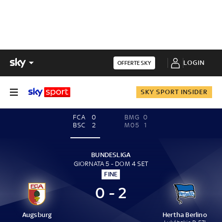
LOGIN
OFFERTE SKY
SKY SPORT INSIDER
FCA
0
BMG
0
BSC
2
M05
1
BUNDESLIGA
GIORNATA 5 - DOM 4 SET
FINE
0 - 2
Augsburg
Hertha Berlino