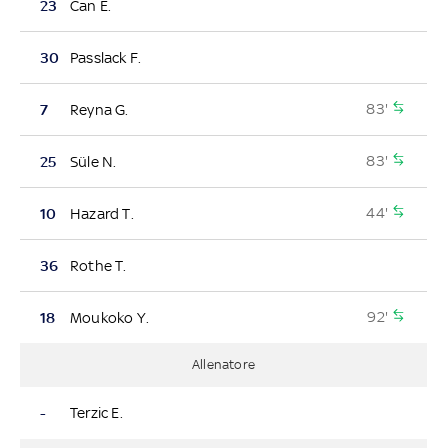
23
Can E.
30
Passlack F.
83'
7
Reyna G.
83'
25
Süle N.
44'
10
Hazard T.
36
Rothe T.
92'
18
Moukoko Y.
Allenatore
-
Terzic E.