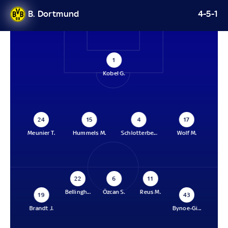
B. Dortmund
4-5-1
1
Kobel G.
24
15
4
17
Meunier T.
Hummels M.
Schlotterbe...
Wolf M.
22
6
11
Bellingh...
Özcan S.
Reus M.
19
43
Brandt J.
Bynoe-Gi...