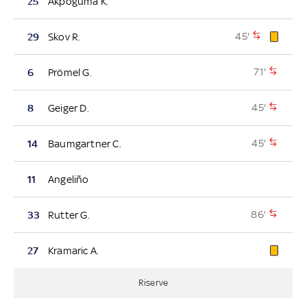
25
Akpoguma K.
45'
29
Skov R.
71'
6
Prömel G.
45'
8
Geiger D.
45'
14
Baumgartner C.
11
Angeliño
86'
33
Rutter G.
27
Kramaric A.
Riserve