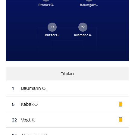
Prömel G.
Baumgart...
33
27
Rutter G.
Kramaric A.
Titolari
1
Baumann O.
5
Kabak O.
22
Vogt K.