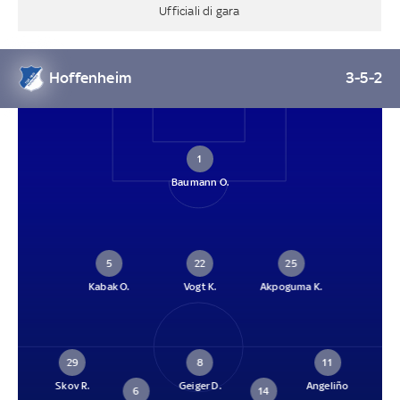
Ufficiali di gara
Hoffenheim
3-5-2
1
Baumann O.
5
22
25
Kabak O.
Vogt K.
Akpoguma K.
29
8
11
Skov R.
Geiger D.
Angeliño
6
14