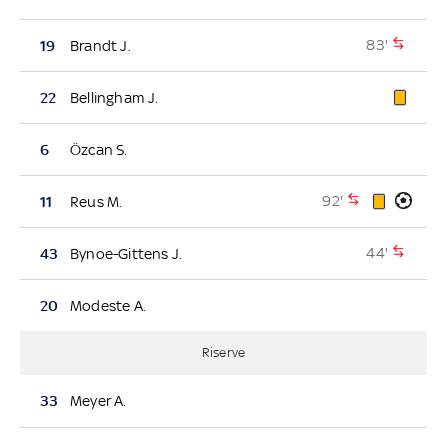
83'
19
Brandt J.
22
Bellingham J.
6
Özcan S.
92'
11
Reus M.
44'
43
Bynoe-Gittens J.
20
Modeste A.
Riserve
33
Meyer A.