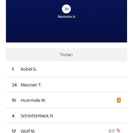
20
Modeste A.
Titolari
1
Kobel G.
24
Meunier T.
15
Hummels M.
4
Schlotterbeck N.
83'
17
Wolf M.