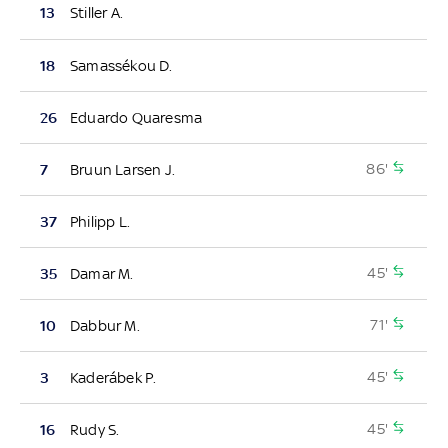
13
Stiller A.
18
Samassékou D.
26
Eduardo Quaresma
86'
7
Bruun Larsen J.
37
Philipp L.
45'
35
Damar M.
71'
10
Dabbur M.
45'
3
Kaderábek P.
45'
16
Rudy S.