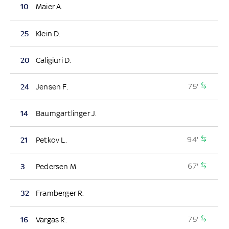
10
Maier A.
25
Klein D.
20
Caligiuri D.
75'
24
Jensen F.
14
Baumgartlinger J.
94'
21
Petkov L.
67'
3
Pedersen M.
32
Framberger R.
75'
16
Vargas R.