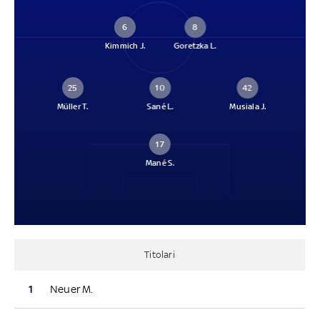
6
8
Kimmich J.
Goretzka L.
25
10
42
Müller T.
Sané L.
Musiala J.
17
Mané S.
Titolari
1
Neuer M.