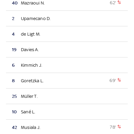
62'
40
Mazraoui N.
2
Upamecano D.
4
de Ligt M.
19
Davies A.
6
Kimmich J.
69'
8
Goretzka L.
25
Müller T.
10
Sané L.
78'
42
Musiala J.