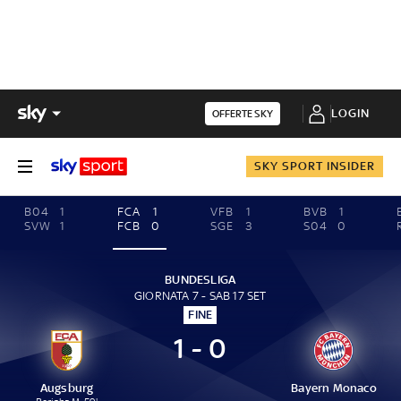
LOGIN
OFFERTE SKY
SKY SPORT INSIDER
B04
1
FCA
1
VFB
1
BVB
1
SVW
1
FCB
0
SGE
3
S04
0
BUNDESLIGA
GIORNATA 7 - SAB 17 SET
FINE
1 - 0
Augsburg
Bayern Monaco