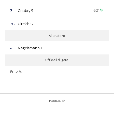
62'
7
Gnabry S.
26
Ulreich S.
Allenatore
-
Nagelsmann J.
Ufficiali di gara
Fritz M.
PUBBLICITÀ