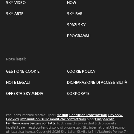
SKY VIDEO
NOW
SKY ARTE
SKY BAR
SPAZI SKY
PROGRAMMI
Note legali:
GESTIONE COOKIE
COOKIE POLICY
NOTE LEGALI
DICHIARAZIONE DI ACCESSIBILITÀ
OFFERTA SKY MEDIA
CORPORATE
Per il consumatore clicca qui per i
Moduli, Condizioni contrattuali
,
Privacy &
Cookies
,
informazioni sulle modifiche contrattuali
o per
trasparenza
tariffaria
,
assistenza
e
contatti
. Tutti i marchi Sky e i diritti di proprietà
intellettuale in essi contenuti, sono di proprietà di Sky international AG e sono
utilizzati su licenza. Copyright 2026 Sky Italia - Sky Italia Srl Via Monte Penice, 7 -