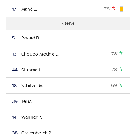
78'
17
Mané S.
Riserve
5
Pavard B.
78'
13
Choupo-Moting E.
78'
44
Stanisic J.
69'
18
Sabitzer M.
39
Tel M.
14
Wanner P.
38
Gravenberch R.