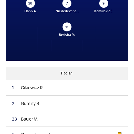
28
7
9
Hahn A.
Niederlechne...
Demirovic E.
11
Berisha M.
Titolari
1
Gikiewicz R.
2
Gumny R.
23
Bauer M.