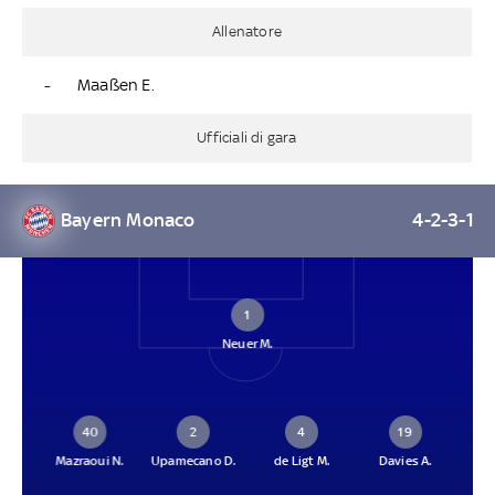
Allenatore
-
Maaßen E.
Ufficiali di gara
Bayern Monaco
4-2-3-1
1
Neuer M.
40
2
4
19
Mazraoui N.
Upamecano D.
de Ligt M.
Davies A.