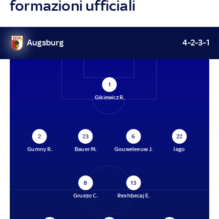
formazioni ufficiali
Augsburg
4-2-3-1
1
Gikiewicz R.
2
23
6
22
Gumny R.
Bauer M.
Gouweleeuw J.
Iago
8
13
Gruezo C.
Rexhbecaj E.