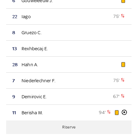
6
Gouweleeuw J.
75'
22
Iago
8
Gruezo C.
13
Rexhbecaj E.
28
Hahn A.
75'
7
Niederlechner F.
67'
9
Demirovic E.
94'
11
Berisha M.
Riserve