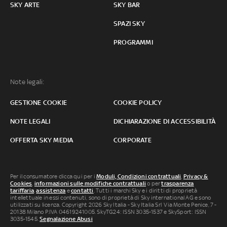
SKY ARTE
SKY BAR
SPAZI SKY
PROGRAMMI
Note legali:
GESTIONE COOKIE
COOKIE POLICY
NOTE LEGALI
DICHIARAZIONE DI ACCESSIBILITÀ
OFFERTA SKY MEDIA
CORPORATE
Per il consumatore clicca qui per i
Moduli, Condizioni contrattuali
,
Privacy &
Cookies
,
informazioni sulle modifiche contrattuali
o per
trasparenza
tariffaria
,
assistenza
e
contatti
. Tutti i marchi Sky e i diritti di proprietà
intellettuale in essi contenuti, sono di proprietà di Sky international AG e sono
utilizzati su licenza. Copyright 2026 Sky Italia - Sky Italia Srl Via Monte Penice, 7 -
20138 Milano P.IVA 04619241005. SkyTG24: ISSN 3035-1537 e SkySport: ISSN
3035-1545.
Segnalazione Abusi