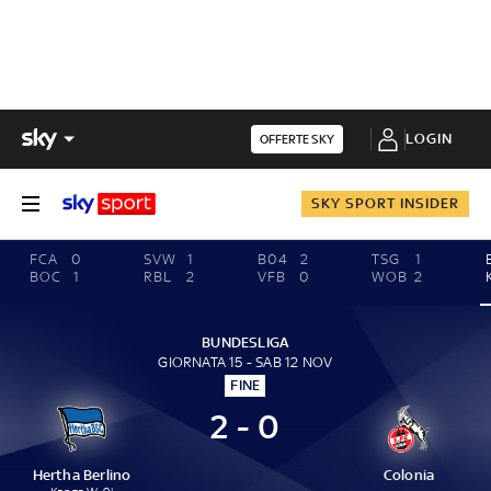
LOGIN
OFFERTE SKY
SKY SPORT INSIDER
FCA
0
SVW
1
B04
2
TSG
1
BOC
1
RBL
2
VFB
0
WOB
2
BUNDESLIGA
GIORNATA 15 - SAB 12 NOV
FINE
2 - 0
Hertha Berlino
Colonia