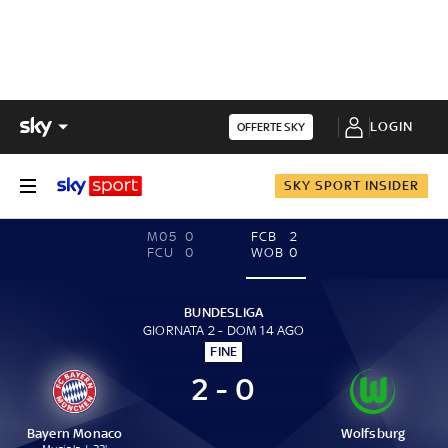
LOGIN
OFFERTE SKY
SKY SPORT INSIDER
M05
0
FCB
2
FCU
0
WOB
0
BUNDESLIGA
GIORNATA 2 - DOM 14 AGO
FINE
2 - 0
Bayern Monaco
Wolfsburg