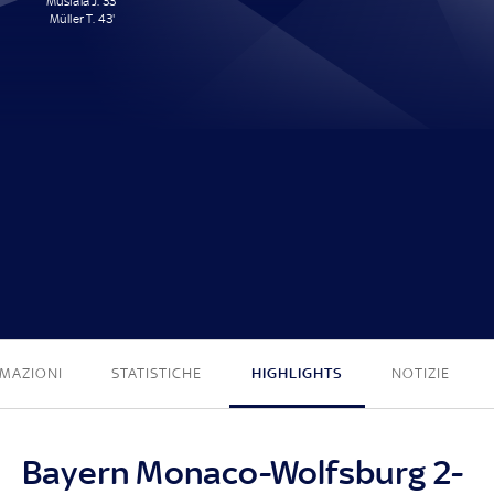
Musiala J. 33'
Müller T. 43'
2 - 0
MAZIONI
STATISTICHE
HIGHLIGHTS
NOTIZIE
Bayern Monaco-Wolfsburg 2-