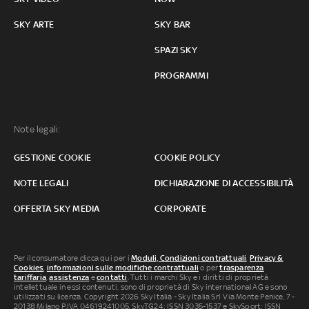
SKY ARTE
SKY BAR
SPAZI SKY
PROGRAMMI
Note legali:
GESTIONE COOKIE
COOKIE POLICY
NOTE LEGALI
DICHIARAZIONE DI ACCESSIBILITÀ
OFFERTA SKY MEDIA
CORPORATE
Per il consumatore clicca qui per i
Moduli, Condizioni contrattuali
,
Privacy &
Cookies
,
informazioni sulle modifiche contrattuali
o per
trasparenza
tariffaria
,
assistenza
e
contatti
. Tutti i marchi Sky e i diritti di proprietà
intellettuale in essi contenuti, sono di proprietà di Sky international AG e sono
utilizzati su licenza. Copyright 2026 Sky Italia - Sky Italia Srl Via Monte Penice, 7 -
20138 Milano P.IVA 04619241005. SkyTG24: ISSN 3035-1537 e SkySport: ISSN