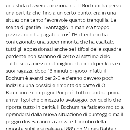
una sfida davvero emozionante. Il Bochum ha perso
una partita che, fino a un certo punto, era in una
situazione tanto favorevole quanto tranquilla. La
scelta di gestire il vantaggio in maniera troppo
passiva non ha pagato e così l'Hoffenheim ha
confezionato una super rimonta che ha esaltato
tutti gli appassionati anche se i tifosi della squadra
perdente non saranno di certo al settimo cielo.
Tutto si era messo nel migliore dei modi per Reis e i
suoi ragazzi: dopo 13 minuti di gioco infatti il
Bochum è avanti per 2-0 e c'erano davvero pochi
indizi su una possibile rimonta da parte di O.
Baumann e compagni. Poi però tutto cambia: prima
arriva il gol che dimezza lo svataggio, poi quello che
riporta tutto in parità. Il Bochum ha faticato molto a
riprendersi dalla nuova situazione di punteggio ma il
peggio doveva ancora arrivare. L'incubo della
rimonta subita si palesa al 88' con Munas Dabbur