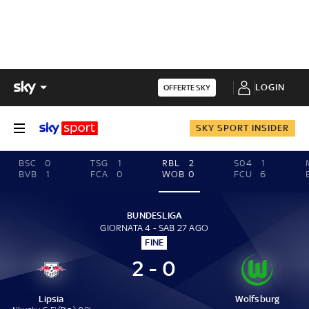
LOGIN
OFFERTE SKY
SKY SPORT INSIDER
BSC
0
TSG
1
RBL
2
S04
1
BVB
1
FCA
0
WOB
0
FCU
6
BUNDESLIGA
GIORNATA 4 - SAB 27 AGO
FINE
2 - 0
Lipsia
Wolfsburg