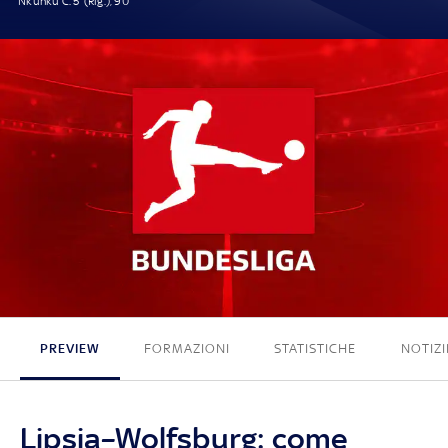
Nkunku C. 5' (Rig.), 90'
2 - 0
PREVIEW
FORMAZIONI
STATISTICHE
NOTIZI
Lipsia–Wolfsburg: come