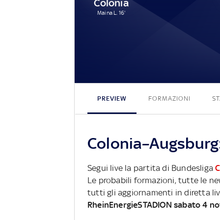
Colonia
Maina L. 16'
PREVIEW
FORMAZIONI
ST
Colonia–Augsburg:
Segui live la partita di Bundesliga
C
Le probabili formazioni, tutte le n
tutti gli aggiornamenti in diretta li
RheinEnergieSTADION sabato 4 n