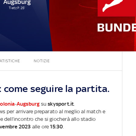
Augsburg
Tietz P. 25'
1 - 1
ATISTICHE
NOTIZIE
 come seguire la partita.
olonia
-
Augsburg
su
skysport.it
.
ews per arrivare preparato al meglio al match e
ve dell’incontro che si giocherà allo stadio
ovembre 2023
alle ore
15:30
.