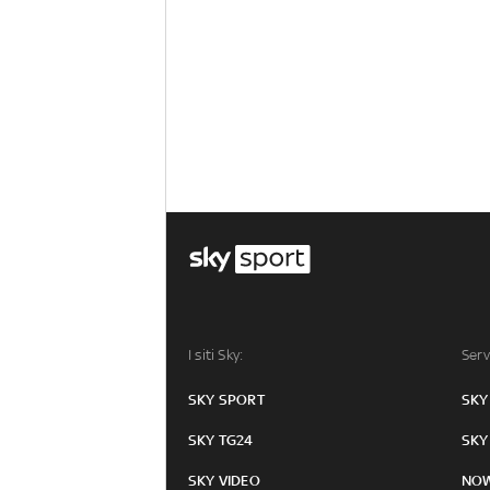
I siti Sky:
Serv
SKY SPORT
SKY
SKY TG24
SKY
SKY VIDEO
NO