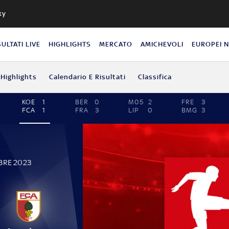
ky
SULTATI LIVE
HIGHLIGHTS
MERCATO
AMICHEVOLI
EUROPEI 
Highlights
Calendario E Risultati
Classifica
KOE
1
BER
0
M05
2
FRE
3
FCA
1
FRA
3
LIP
0
BMG
3
BRE 2023