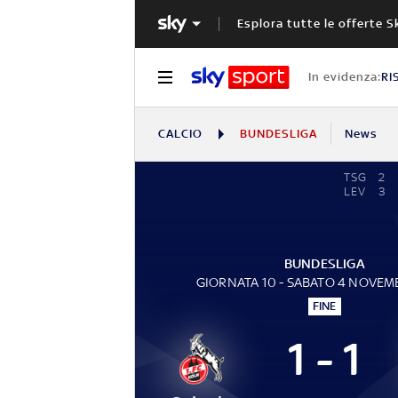
Esplora tutte le offerte S
In evidenza:
RI
CALCIO
BUNDESLIGA
News
TSG
2
LEV
3
BUNDESLIGA
GIORNATA 10 - SABATO 4 NOVEM
FINE
1 - 1