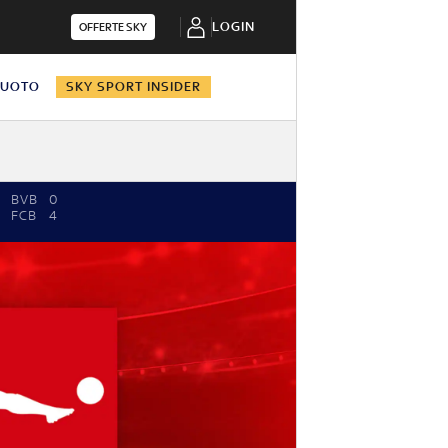
LOGIN
OFFERTE SKY
NUOTO
SKY SPORT INSIDER
BVB
0
FCB
4