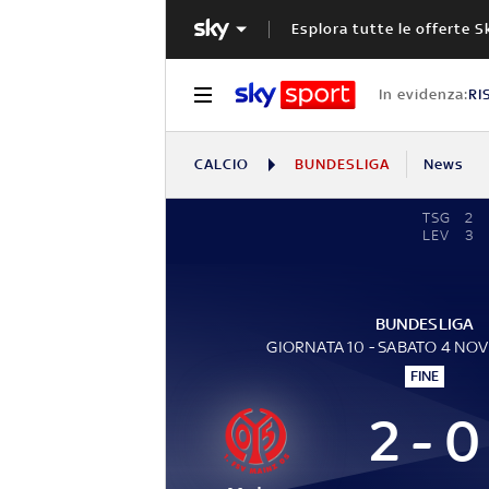
Esplora tutte le offerte S
In evidenza:
RI
CALCIO
BUNDESLIGA
News
TSG
2
LEV
3
BUNDESLIGA
GIORNATA 10 - SABATO 4 NO
FINE
2 - 0