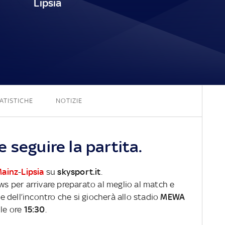
Lipsia
2 - 0
ATISTICHE
NOTIZIE
 seguire la partita.
ainz
-
Lipsia
su
skysport.it
.
ews per arrivare preparato al meglio al match e
ve dell’incontro che si giocherà allo stadio
MEWA
le ore
15:30
.