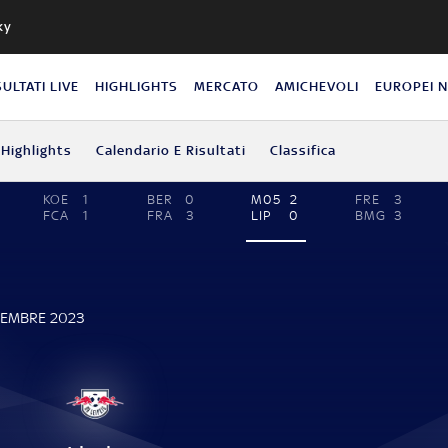
ky
SULTATI LIVE
HIGHLIGHTS
MERCATO
AMICHEVOLI
EUROPEI 
Highlights
Calendario E Risultati
Classifica
KOE
1
BER
0
M05
2
FRE
3
FCA
1
FRA
3
LIP
0
BMG
3
VEMBRE 2023