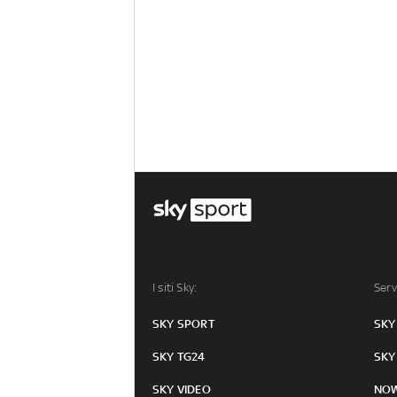
I siti Sky:
Serv
SKY SPORT
SKY
SKY TG24
SKY
SKY VIDEO
NO