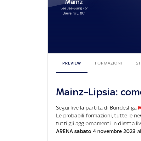
Mainz
Lee Jae-Sung 76'
Barreiro L. 80'
PREVIEW
FORMAZIONI
ST
Mainz–Lipsia: come
Segui live la partita di Bundesliga
M
Le probabili formazioni, tutte le n
tutti gli aggiornamenti in diretta li
ARENA sabato 4 novembre 2023
al