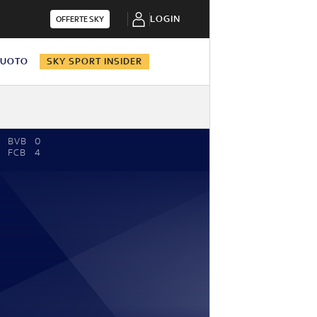
LOGIN
OFFERTE SKY
NUOTO
SKY SPORT INSIDER
BVB
0
FCB
4