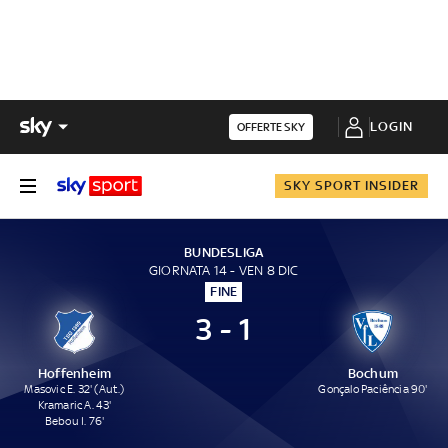
LOGIN
OFFERTE SKY
SKY SPORT INSIDER
BUNDESLIGA
GIORNATA 14 - VEN 8 DIC
FINE
3 - 1
Hoffenheim
Bochum
Masovic E. 32' (Aut.)
Gonçalo Paciência 90'
Kramaric A. 43'
Bebou I. 76'