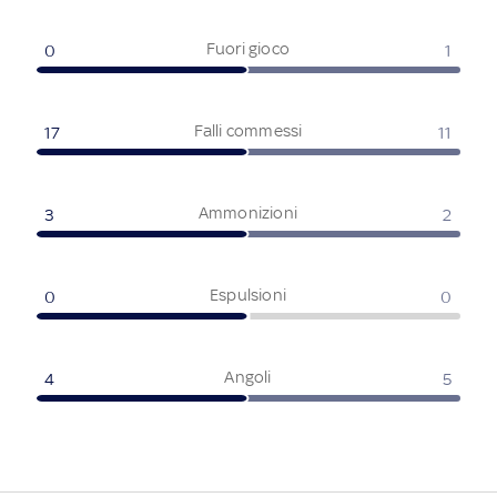
Fuori gioco
0
1
Falli commessi
17
11
Ammonizioni
3
2
Espulsioni
0
0
Angoli
4
5