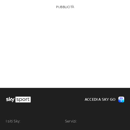
PUBBLICITÀ
ACCEDI A SKY GO
I siti Sky:
Servizi: