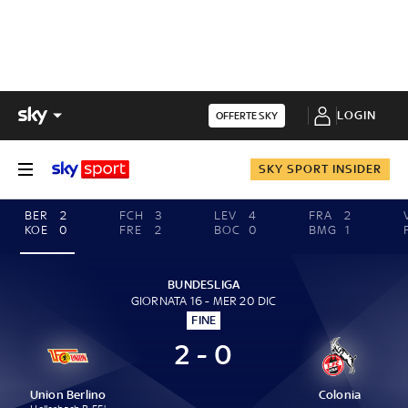
LOGIN
OFFERTE SKY
SKY SPORT INSIDER
BER
2
FCH
3
LEV
4
FRA
2
KOE
0
FRE
2
BOC
0
BMG
1
BUNDESLIGA
GIORNATA 16 - MER 20 DIC
FINE
2 - 0
Union Berlino
Colonia