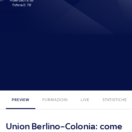
Hollerbach B. 55'
Fofana D. 78'
2 - 0
PREVIEW
FORMAZIONI
LIVE
STATISTICHE
Union Berlino–Colonia: come