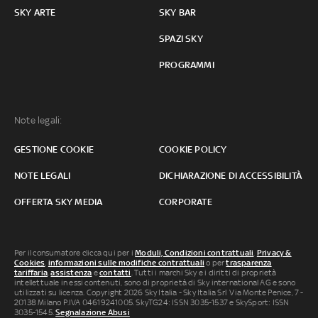
SKY ARTE
SKY BAR
SPAZI SKY
PROGRAMMI
Note legali:
GESTIONE COOKIE
COOKIE POLICY
NOTE LEGALI
DICHIARAZIONE DI ACCESSIBILITÀ
OFFERTA SKY MEDIA
CORPORATE
Per il consumatore clicca qui per i
Moduli, Condizioni contrattuali
,
Privacy &
Cookies
,
informazioni sulle modifiche contrattuali
o per
trasparenza
tariffaria
,
assistenza
e
contatti
. Tutti i marchi Sky e i diritti di proprietà
intellettuale in essi contenuti, sono di proprietà di Sky international AG e sono
utilizzati su licenza. Copyright 2026 Sky Italia - Sky Italia Srl Via Monte Penice, 7 -
20138 Milano P.IVA 04619241005. SkyTG24: ISSN 3035-1537 e SkySport: ISSN
3035-1545.
Segnalazione Abusi