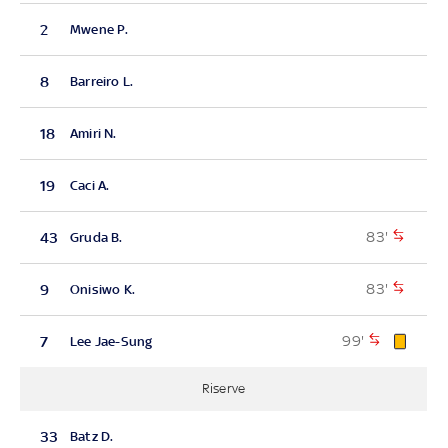
2
Mwene P.
8
Barreiro L.
18
Amiri N.
19
Caci A.
83'
43
Gruda B.
83'
9
Onisiwo K.
99'
7
Lee Jae-Sung
Riserve
33
Batz D.