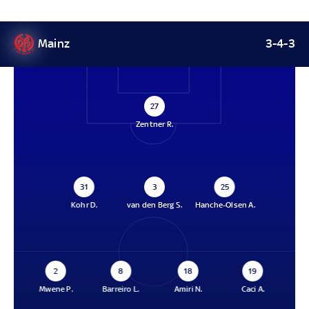
Mainz
3-4-3
27
Zentner R.
31
3
25
Kohr D.
van den Berg S.
Hanche-Olsen A.
2
8
18
19
Mwene P.
Barreiro L.
Amiri N.
Caci A.