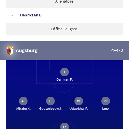
Allenatore
-
Henriksen B.
Ufficiali di gara
Augsburg
4-4-2
1
Dahmen F.
43
6
19
22
Mbabu K.
Gouweleeuw J.
Uduokhai F.
Iago
17