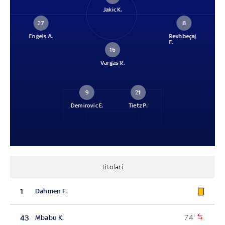
Jakic K.
27
8
Engels A.
Rexhbeçaj
E.
16
Vargas R.
9
21
Demirovic E.
Tietz P.
Titolari
1
Dahmen F.
74'
43
Mbabu K.