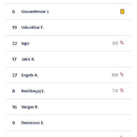
6
Gouweleeuw J.
19
Uduokhai F.
95'
22
Iago
17
Jakic K.
88'
27
Engels A.
74'
8
Rexhbeçaj E.
16
Vargas R.
9
Demirovic E.