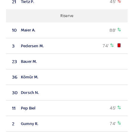
45'
21
Tietz P.
Riserve
88'
10
Maier A.
74'
3
Pedersen M.
23
Bauer M.
36
Kömür M.
30
Dorsch N.
45'
11
Pep Biel
74'
2
Gumny R.