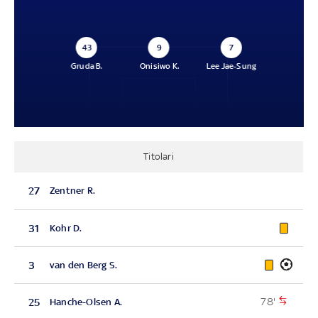
43
9
7
Gruda B.
Onisiwo K.
Lee Jae-Sung
Titolari
27
Zentner R.
31
Kohr D.
3
van den Berg S.
78'
25
Hanche-Olsen A.