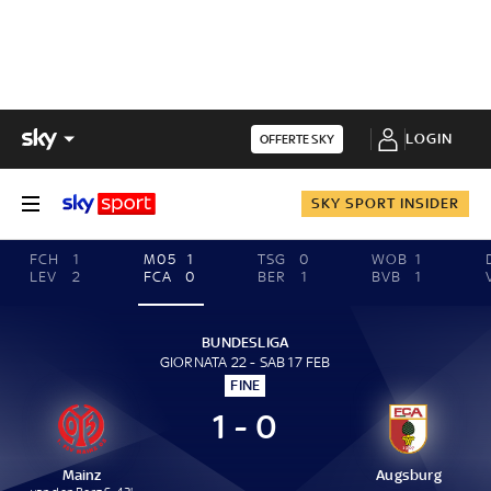
LOGIN
OFFERTE SKY
SKY SPORT INSIDER
FCH
1
M05
1
TSG
0
WOB
1
LEV
2
FCA
0
BER
1
BVB
1
BUNDESLIGA
GIORNATA 22 - SAB 17 FEB
FINE
1 - 0
Mainz
Augsburg