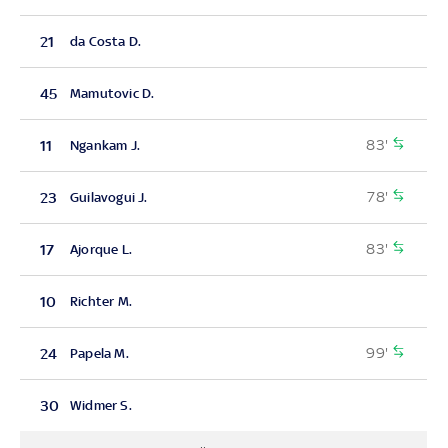
21
da Costa D.
45
Mamutovic D.
83'
11
Ngankam J.
78'
23
Guilavogui J.
83'
17
Ajorque L.
10
Richter M.
99'
24
Papela M.
30
Widmer S.