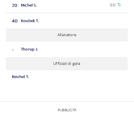
95'
20
Michel S.
40
Koubek T.
Allenatore
-
Thorup J.
Ufficiali di gara
Reichel T.
PUBBLICITÀ