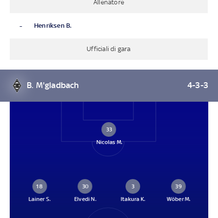
Allenatore
-
Henriksen B.
Ufficiali di gara
B. M'gladbach
4-3-3
33
Nicolas M.
18
30
3
39
Lainer S.
Elvedi N.
Itakura K.
Wöber M.