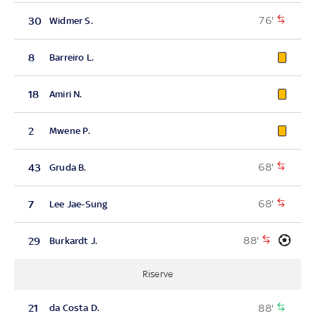
76'
30
Widmer S.
8
Barreiro L.
18
Amiri N.
2
Mwene P.
68'
43
Gruda B.
68'
7
Lee Jae-Sung
88'
29
Burkardt J.
Riserve
88'
21
da Costa D.