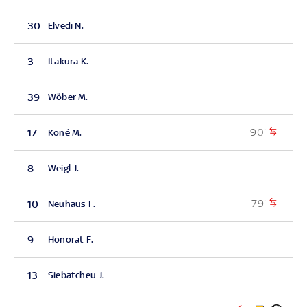
30
Elvedi N.
3
Itakura K.
39
Wöber M.
90'
17
Koné M.
8
Weigl J.
79'
10
Neuhaus F.
9
Honorat F.
13
Siebatcheu J.