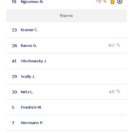
78'
19
Ngoumou N.
Riserve
23
Kramer C.
90'
28
Ranos G.
41
Olschowsky J.
29
Scally J.
45'
20
Netz L.
5
Friedrich M.
7
Herrmann P.