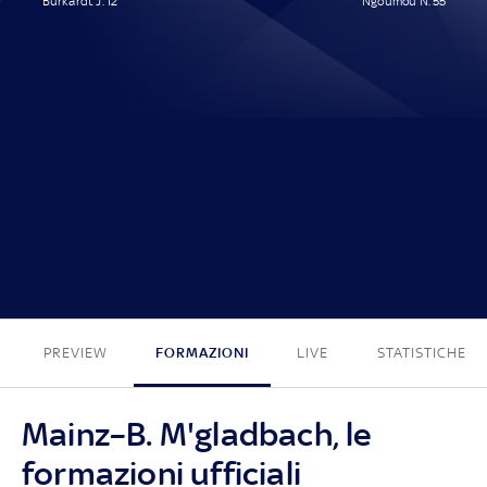
Burkardt J. 12'
Ngoumou N. 55'
1 - 1
PREVIEW
FORMAZIONI
LIVE
STATISTICHE
Mainz–B. M'gladbach, le
formazioni ufficiali