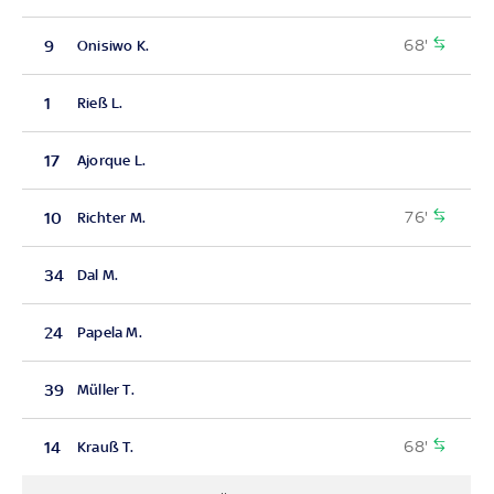
68'
9
Onisiwo K.
1
Rieß L.
17
Ajorque L.
76'
10
Richter M.
34
Dal M.
24
Papela M.
39
Müller T.
68'
14
Krauß T.