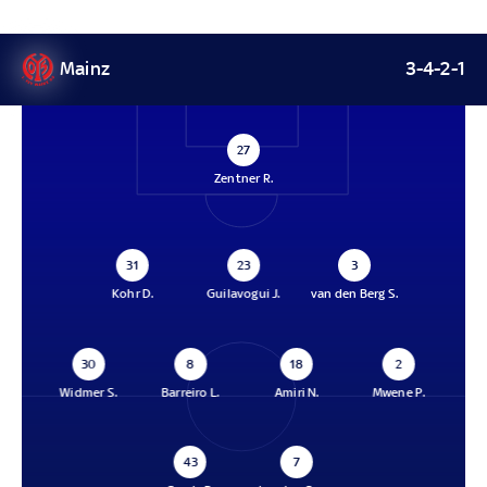
Mainz
3-4-2-1
27
Zentner R.
31
23
3
Kohr D.
Guilavogui J.
van den Berg S.
30
8
18
2
Widmer S.
Barreiro L.
Amiri N.
Mwene P.
43
7