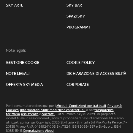
SKY ARTE
SKY BAR
SPAZI SKY
PROGRAMMI
Note legali:
GESTIONE COOKIE
COOKIE POLICY
NOTE LEGALI
DICHIARAZIONE DI ACCESSIBILITÀ
OFFERTA SKY MEDIA
CORPORATE
Per il consumatore clicca qui per i
Moduli, Condizioni contrattuali
,
Privacy &
Cookies
,
informazioni sulle modifiche contrattuali
o per
trasparenza
tariffaria
,
assistenza
e
contatti
. Tutti i marchi Sky e i diritti di proprietà
intellettuale in essi contenuti, sono di proprietà di Sky international AG e sono
utilizzati su licenza. Copyright 2026 Sky Italia - Sky Italia Srl Via Monte Penice, 7 -
20138 Milano P.IVA 04619241005. SkyTG24: ISSN 3035-1537 e SkySport: ISSN
3035-1545.
Segnalazione Abusi