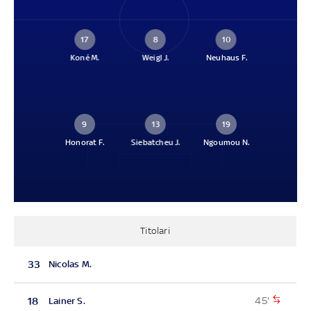
17
8
10
Koné M.
Weigl J.
Neuhaus F.
9
13
19
Honorat F.
Siebatcheu J.
Ngoumou N.
Titolari
33
Nicolas M.
45'
18
Lainer S.