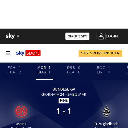
LOGIN
OFFERTE SKY
SKY SPORT INSIDER
FCH
1
M05
1
D98
0
BOC
1
FRA
2
BMG
1
FCA
6
LIP
4
BUNDESLIGA
GIORNATA 24 - SAB 2 MAR
FINE
1 - 1
Mainz
B. M'gladbach