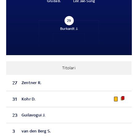
Gruda B.
Lee Jae-Sung
29
Burkardt J.
Titolari
27
Zentner R.
31
Kohr D.
23
Guilavogui J.
3
van den Berg S.