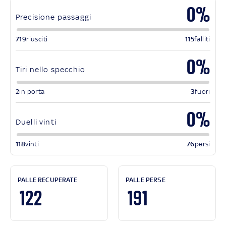
0%
Precisione passaggi
719
riusciti
115
falliti
0%
Tiri nello specchio
2
in porta
3
fuori
0%
Duelli vinti
118
vinti
76
persi
PALLE RECUPERATE
PALLE PERSE
122
191