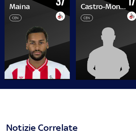
37
17
Maina
Castro-Montes
CEN
CEN
Notizie Correlate