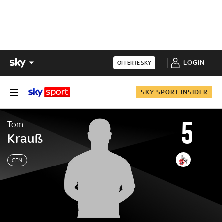
LOGIN
OFFERTE SKY
SKY SPORT INSIDER
5
Tom
Krauß
CEN
Tom
Krauß