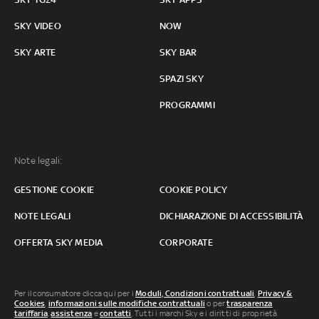
SKY VIDEO
NOW
SKY ARTE
SKY BAR
SPAZI SKY
PROGRAMMI
Note legali:
GESTIONE COOKIE
COOKIE POLICY
NOTE LEGALI
DICHIARAZIONE DI ACCESSIBILITÀ
OFFERTA SKY MEDIA
CORPORATE
Per il consumatore clicca qui per i
Moduli, Condizioni contrattuali
,
Privacy &
Cookies
,
informazioni sulle modifiche contrattuali
o per
trasparenza
tariffaria
,
assistenza
e
contatti
. Tutti i marchi Sky e i diritti di proprietà