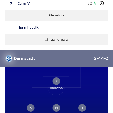
82'
7
Cerny V.
Allenatore
-
Hasenhüttl R.
Ufficiali di gara
Darmstadt
3-4-1-2
30
Brunst A.
5
14
4