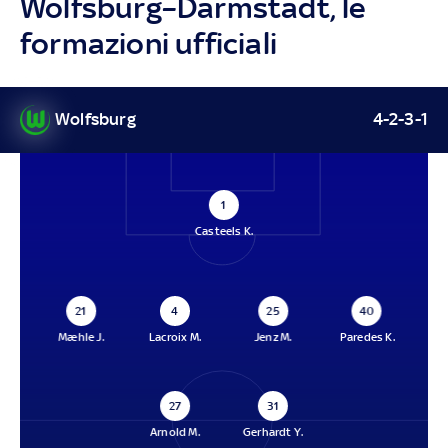
Wolfsburg–Darmstadt, le
formazioni ufficiali
Wolfsburg
4-2-3-1
1
Casteels K.
21
4
25
40
Mæhle J.
Lacroix M.
Jenz M.
Paredes K.
27
31
Arnold M.
Gerhardt Y.