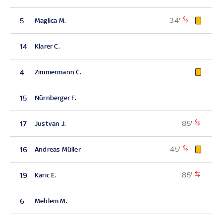
34'
5
Maglica M.
14
Klarer C.
4
Zimmermann C.
15
Nürnberger F.
85'
17
Justvan J.
45'
16
Andreas Müller
85'
19
Karic E.
6
Mehlem M.