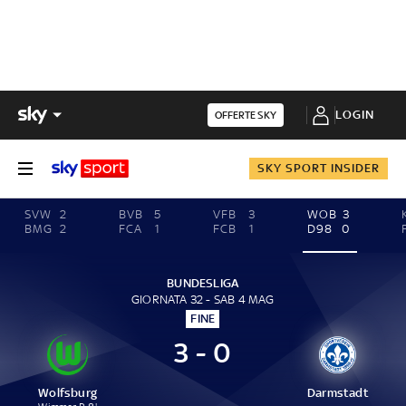
LOGIN
OFFERTE SKY
SKY SPORT INSIDER
SVW
2
BVB
5
VFB
3
WOB
3
BMG
2
FCA
1
FCB
1
D98
0
BUNDESLIGA
GIORNATA 32 - SAB 4 MAG
FINE
3 - 0
Wolfsburg
Darmstadt