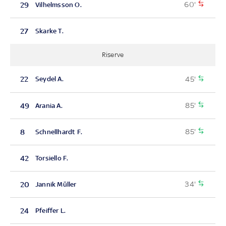
60'
29
Vilhelmsson O.
27
Skarke T.
Riserve
45'
22
Seydel A.
85'
49
Arania A.
85'
8
Schnellhardt F.
42
Torsiello F.
34'
20
Jannik Müller
24
Pfeiffer L.