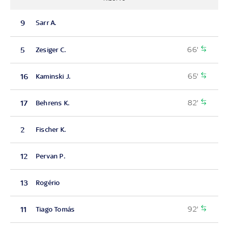
9
Sarr A.
66'
5
Zesiger C.
65'
16
Kaminski J.
82'
17
Behrens K.
2
Fischer K.
12
Pervan P.
13
Rogério
92'
11
Tiago Tomás