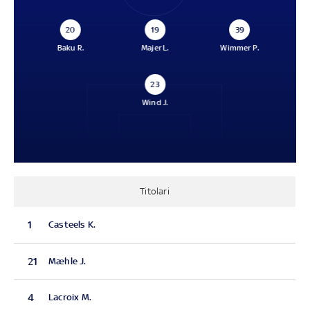
20
19
39
Baku R.
Majer L.
Wimmer P.
23
Wind J.
Titolari
1
Casteels K.
21
Mæhle J.
4
Lacroix M.