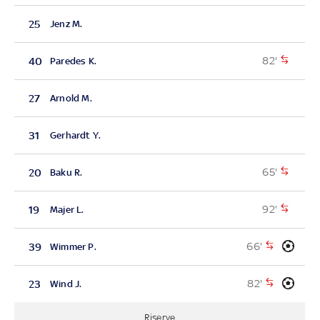
25
Jenz M.
82'
40
Paredes K.
27
Arnold M.
31
Gerhardt Y.
65'
20
Baku R.
92'
19
Majer L.
66'
39
Wimmer P.
82'
23
Wind J.
Riserve