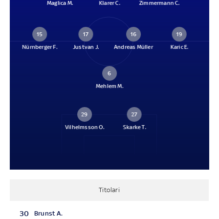
Maglica M.
Klarer C.
Zimmermann C.
15
17
16
19
Nürnberger F.
Justvan J.
Andreas Müller
Karic E.
6
Mehlem M.
29
27
Vilhelmsson O.
Skarke T.
Titolari
30
Brunst A.