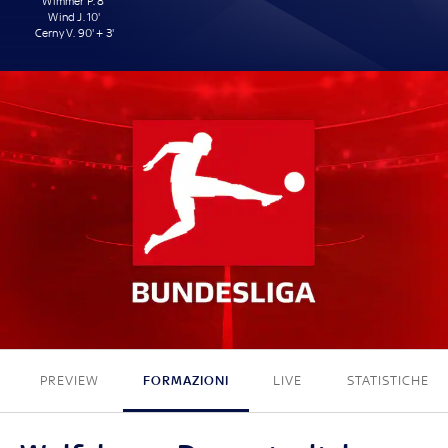
Wimmer P. 8'
Wind J. 10'
Cerny V. 90' + 3'
3 - 0
PREVIEW
FORMAZIONI
LIVE
STATISTICHE