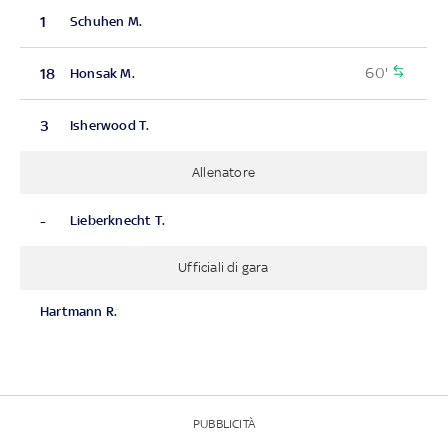
1
Schuhen M.
60'
18
Honsak M.
3
Isherwood T.
Allenatore
-
Lieberknecht T.
Ufficiali di gara
Hartmann R.
PUBBLICITÀ