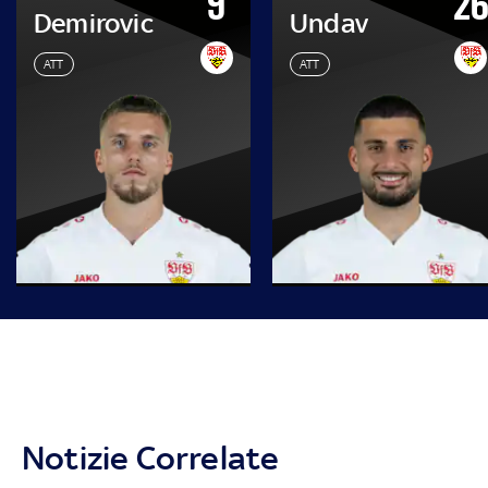
9
2
Demirovic
Undav
ATT
ATT
Notizie Correlate