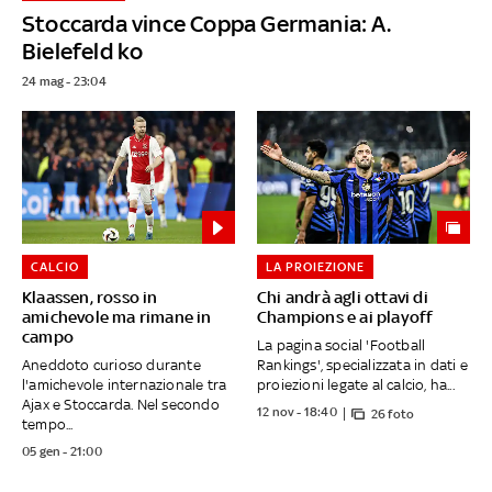
Stoccarda vince Coppa Germania: A.
Bielefeld ko
24 mag - 23:04
CALCIO
LA PROIEZIONE
Klaassen, rosso in
Chi andrà agli ottavi di
amichevole ma rimane in
Champions e ai playoff
campo
La pagina social 'Football
Aneddoto curioso durante
Rankings', specializzata in dati e
l'amichevole internazionale tra
proiezioni legate al calcio, ha...
Ajax e Stoccarda. Nel secondo
12 nov - 18:40
26 foto
tempo...
05 gen - 21:00