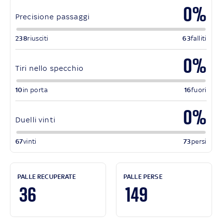
0%
Precisione passaggi
238
riusciti
63
falliti
0%
Tiri nello specchio
10
in porta
16
fuori
0%
Duelli vinti
67
vinti
73
persi
PALLE RECUPERATE
PALLE PERSE
36
149