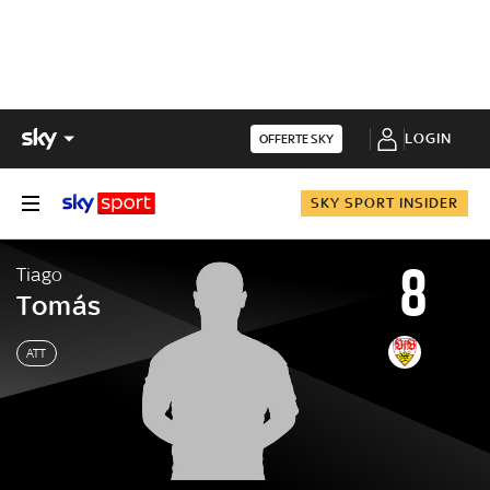
LOGIN
OFFERTE SKY
SKY SPORT INSIDER
8
Tiago
Tomás
ATT
Tiago
Tomás