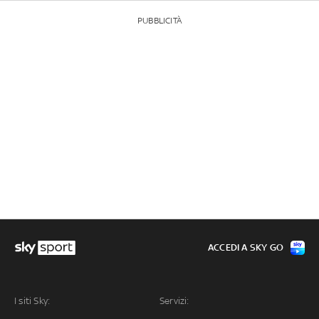
PUBBLICITÀ
ACCEDI A SKY GO
I siti Sky:
Servizi: