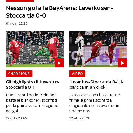
Nessun gol alla BayArena: Leverkusen-
Stoccarda 0-0
01 nov - 22:23
CHAMPIONS
VIDEO
Gli highlights di Juventus-
Juventus-Stoccarda 0-1, la
Stoccarda 0-1
partita in un click
Uno straordinario Perin non
L'ex atalantino El Bilal Touré
basta ai bianconeri, sconfitti
firma la prima sconfitta
per la prima volta in stagione
stagionale della Juventus in
dal gol...
Champions...
22 ott - 23:45
22 ott - 23:20