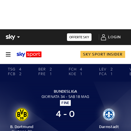
LOGIN
OFFERTE SKY
SKY SPORT INSIDER
TSG
4
BER
2
FCH
4
LEV
2
FCB
2
FRE
1
KOE
1
FCA
1
BUNDESLIGA
GIORNATA 34 - SAB 18 MAG
FINE
4 - 0
B. Dortmund
Darmstadt