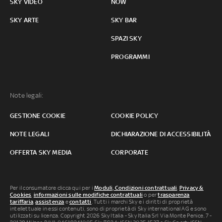
SKY VIDEO
NOW
SKY ARTE
SKY BAR
SPAZI SKY
PROGRAMMI
Note legali:
GESTIONE COOKIE
COOKIE POLICY
NOTE LEGALI
DICHIARAZIONE DI ACCESSIBILITÀ
OFFERTA SKY MEDIA
CORPORATE
Per il consumatore clicca qui per i
Moduli, Condizioni contrattuali
,
Privacy &
Cookies
,
informazioni sulle modifiche contrattuali
o per
trasparenza
tariffaria
,
assistenza
e
contatti
. Tutti i marchi Sky e i diritti di proprietà
intellettuale in essi contenuti, sono di proprietà di Sky international AG e sono
utilizzati su licenza. Copyright 2026 Sky Italia - Sky Italia Srl Via Monte Penice, 7 -