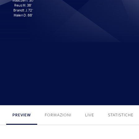
Maatsen I. 30'
Reus M. 38'
Brandt J. 72'
Malen D. 88'
4 - 0
PREVIEW
FORMAZIONI
LIVE
STATISTICHE