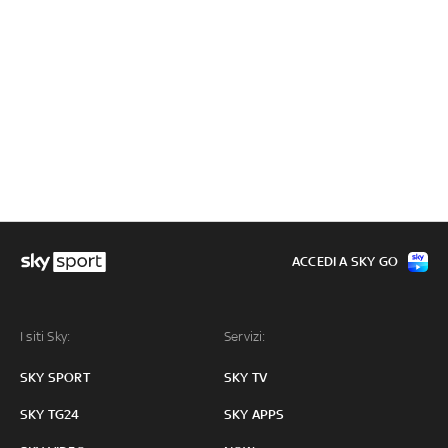
ACCEDI A SKY GO
I siti Sky:
Servizi:
SKY SPORT
SKY TV
SKY TG24
SKY APPS