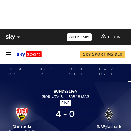
LOGIN
OFFERTE SKY
SKY SPORT INSIDER
TSG
4
BER
2
FCH
4
LEV
2
FCB
2
FRE
1
KOE
1
FCA
1
BUNDESLIGA
GIORNATA 34 - SAB 18 MAG
FINE
4 - 0
Stoccarda
B. M'gladbach