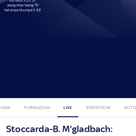
Guirassy S. 23', 31'
Jeong Woo-Yeong 75'
Katompa Mvumpa S. 83'
4 - 0
EVIEW
FORMAZIONI
LIVE
STATISTICHE
NOTIZ
Stoccarda-B. M'gladbach: