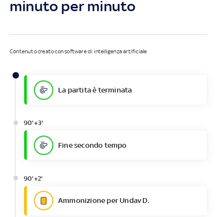
minuto per minuto
Contenuto creato con software di intelligenza artificiale
La partita è terminata
90'+3'
Fine secondo tempo
90'+2'
Ammonizione per Undav D.