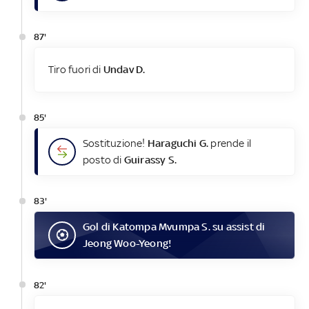
87'
Tiro fuori di
Undav D.
85'
Sostituzione!
Haraguchi G.
prende il
posto di
Guirassy S.
83'
Gol
di
Katompa Mvumpa S.
su assist di
Jeong Woo-Yeong
!
82'