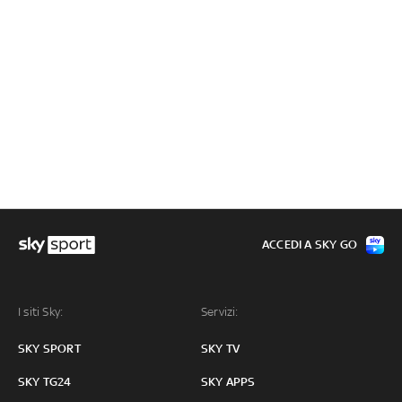
ACCEDI A SKY GO
I siti Sky:
Servizi:
SKY SPORT
SKY TV
SKY TG24
SKY APPS