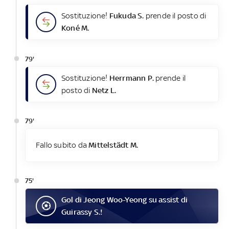
Sostituzione!
Fukuda S.
prende il posto di
Koné M.
79'
Sostituzione!
Herrmann P.
prende il
posto di
Netz L.
79'
Fallo subito da
Mittelstädt M.
75'
Gol
di
Jeong Woo-Yeong
su assist di
Guirassy S.
!