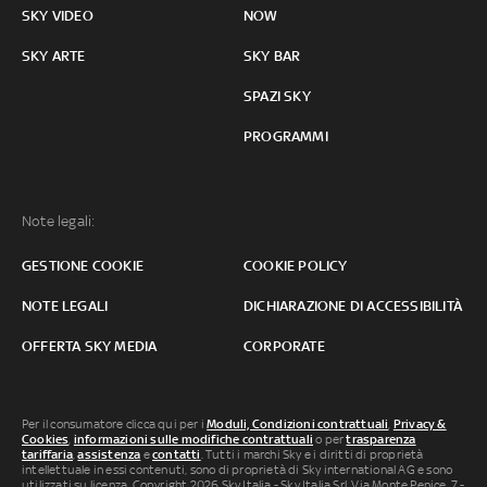
SKY VIDEO
NOW
SKY ARTE
SKY BAR
SPAZI SKY
PROGRAMMI
Note legali:
GESTIONE COOKIE
COOKIE POLICY
NOTE LEGALI
DICHIARAZIONE DI ACCESSIBILITÀ
OFFERTA SKY MEDIA
CORPORATE
Per il consumatore clicca qui per i
Moduli, Condizioni contrattuali
,
Privacy &
Cookies
,
informazioni sulle modifiche contrattuali
o per
trasparenza
tariffaria
,
assistenza
e
contatti
. Tutti i marchi Sky e i diritti di proprietà
intellettuale in essi contenuti, sono di proprietà di Sky international AG e sono
utilizzati su licenza. Copyright 2026 Sky Italia - Sky Italia Srl Via Monte Penice, 7 -