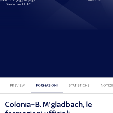
Kainz F. 9' (Rig.), 76' (Rig.)
Elvedi N. 63'
Waldschmidt L. 90'
3 - 1
PREVIEW
FORMAZIONI
STATISTICHE
NOTIZI
Colonia–B. M'gladbach, le