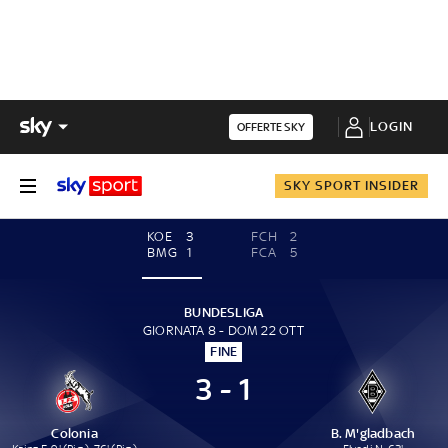
LOGIN
OFFERTE SKY
SKY SPORT INSIDER
KOE
3
FCH
2
BMG
1
FCA
5
BUNDESLIGA
GIORNATA 8 - DOM 22 OTT
FINE
3 - 1
Colonia
B. M'gladbach