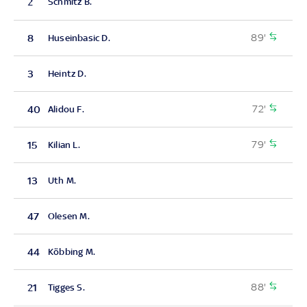
2
Schmitz B.
89'
8
Huseinbasic D.
3
Heintz D.
72'
40
Alidou F.
79'
15
Kilian L.
13
Uth M.
47
Olesen M.
44
Köbbing M.
88'
21
Tigges S.