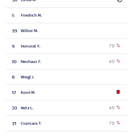
5
Friedrich M.
39
Wöber M.
79'
9
Honorat F.
45'
10
Neuhaus F.
8
Weigl J.
17
Koné M.
45'
20
Netz L.
79'
31
Cvancara T.