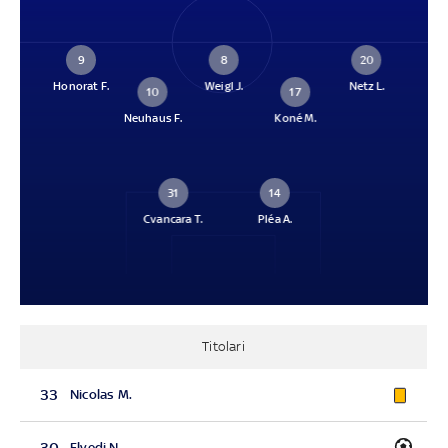
9
8
20
Honorat F.
Weigl J.
Netz L.
10
17
Neuhaus F.
Koné M.
31
14
Cvancara T.
Pléa A.
Titolari
33
Nicolas M.
30
Elvedi N.