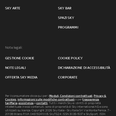
SKY ARTE
SKY BAR
SPAZI SKY
PROGRAMMI
Note legali:
GESTIONE COOKIE
COOKIE POLICY
NOTE LEGALI
DICHIARAZIONE DI ACCESSIBILITÀ
OFFERTA SKY MEDIA
CORPORATE
Per il consumatore clicca qui per i
Moduli, Condizioni contrattuali
,
Privacy &
Cookies
,
informazioni sulle modifiche contrattuali
o per
trasparenza
tariffaria
,
assistenza
e
contatti
. Tutti i marchi Sky e i diritti di proprietà
intellettuale in essi contenuti, sono di proprietà di Sky international AG e sono
utilizzati su licenza. Copyright 2026 Sky Italia - Sky Italia Srl Via Monte Penice, 7 -
20138 Milano P.IVA 04619241005. SkyTG24: ISSN 3035-1537 e SkySport: ISSN