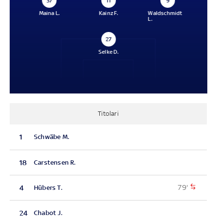
37
11
9
Maina L.
Kainz F.
Waldschmidt
L.
27
Selke D.
Titolari
1
Schwäbe M.
18
Carstensen R.
79'
4
Hübers T.
24
Chabot J.