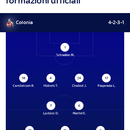
formazioni ufficiali
Colonia
4-2-3-1
1
Schwäbe M.
18
4
24
17
Carstensen R.
Hübers T.
Chabot J.
Paqarada L.
7
6
Ljubicic D.
Martel E.