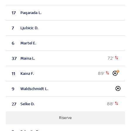
17
Paqarada L.
7
Ljubicic D.
6
Martel E.
72'
37
Maina L.
2
89'
11
Kainz F.
9
Waldschmidt L.
88'
27
Selke D.
Riserve