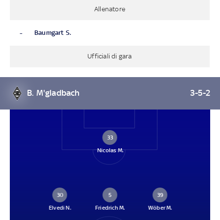
Allenatore
-
Baumgart S.
Ufficiali di gara
B. M'gladbach
3-5-2
33
Nicolas M.
30
5
39
Elvedi N.
Friedrich M.
Wöber M.