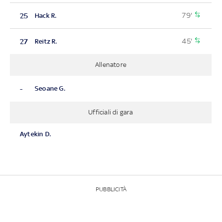
79'
25
Hack R.
45'
27
Reitz R.
Allenatore
-
Seoane G.
Ufficiali di gara
Aytekin D.
PUBBLICITÀ