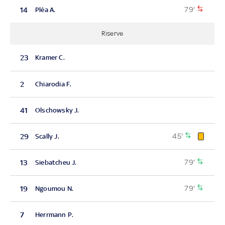
79'
14
Pléa A.
Riserve
23
Kramer C.
2
Chiarodia F.
41
Olschowsky J.
45'
29
Scally J.
79'
13
Siebatcheu J.
79'
19
Ngoumou N.
7
Herrmann P.